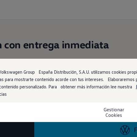
n
con entrega inmediata
ja contigo está más cerca de lo que imaginas. Encué
dor de stock
. ¡No tendrás que esperar para estrena
1
olkswagen Group España Distribución, S.A.U. utilizamos cookies propia
arias para mostrarte contenido acorde con tus intereses. Elaboraremos
 contenido personalizado. Para obtener más información lee nuestra
cias
Gestionar
ano
Cookies