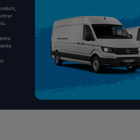
onducir,
ontrar
tú.
antía
miento
os