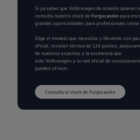
Financiación Estándar
Si ya sabes qué
Volkswagen
de ocasión quieres c
Financiación para Volkswagen de ocasión
Seguros
consulta nuestro stock de
Furgocasión
para enc
Volkswagen 4Business
grandes oportunidades para profesionales como 
My Renting
Particulares
My Way
Elige el modelo que necesitas y llévatelo con gar
Financiación Estándar
oficial, revisión técnica de 126 puntos, asesora
Financiación para Volkswagen de ocasión
de nuestros expertos y la excelencia que
Seguros
My Renting
solo
Volkswagen
y su red oficial de concesionari
Conectividad
pueden ofrecer.
Ventajas para profesionales
Ventajas para particulares
VW Connect
Descarga de nuevas funcionalidades
Consulta el stock de Furgocasión
Actualización de software
Car-Net
App-Connect
Clientes y posventa
Mantenimiento y reparaciones
Ventajas Servicio Oficial
Plan de mantenimiento
Baterías
Carrocería