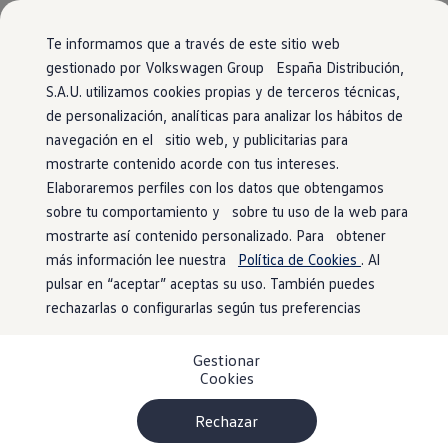
Vehículos
Modelos y configurador
Página de inicio
Comerciales
Conoce todos los modelos
Te informamos que a través de este sitio web
Configura todos los modelos
gestionado por Volkswagen Group España Distribución,
Ver todos los modelos
S.A.U. utilizamos cookies propias y de terceros técnicas,
Ir
Ir
Ver todos los modelos
Tu
Volkswagen
con entrega
directamente
directamente
Soluciones estandarizadas
de personalización, analíticas para analizar los hábitos de
al contenido
al pie de
Campers
inmediata
navegación en el sitio web, y publicitarias para
Ofertas y stock
página
mostrarte contenido acorde con tus intereses.
Ofertas para profesionales
Volkswagen nuevo en stock
Elaboraremos perfiles con los datos que obtengamos
El modelo que encaja contigo está más cerca de
Volkswagen de ocasión en stock
sobre tu comportamiento y sobre tu uso de la web para
lo que imaginas. Encuéntralo
Ofertas para particulares
mostrarte así contenido personalizado. Para obtener
Volkswagen nuevo en stock
1
en nuestro localizador de stock
. ¡No tendrás
Volkswagen de ocasión
más información lee nuestra
Política de Cookies
. Al
Eléctricos e híbridos
que esperar para estrenarlo!
pulsar en “aceptar” aceptas su uso. También puedes
Simulador de autonomía
rechazarlas o configurarlas según tus preferencias
Simulador de carga
Simulador de ahorro
Plan Auto+
Gestionar
Ventajas para profesionales
Cookies
Ventajas para particulares
Financiación
Profesionales
Rechazar
My Leasing