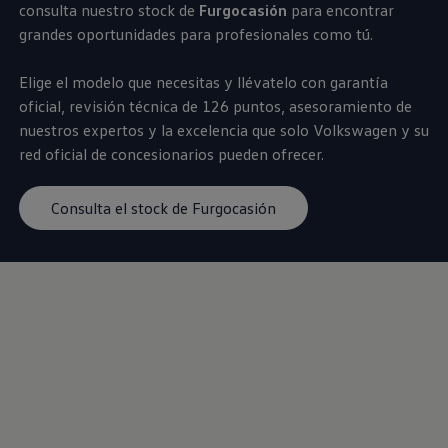
consulta nuestro stock de
Furgocasión
para encontrar
Servicio técnico para eléctricos
Asistencia y garantía
grandes oportunidades para profesionales como tú.
Asistencia en carretera
Garantía Volkswagen
Elige el modelo que necesitas y llévatelo con garantía
Ventajas para profesionales
Vehículo de sustitución
oficial, revisión técnica de 126 puntos, asesoramiento de
Recogida y entrega del vehículo
nuestros expertos y la excelencia que solo
Volkswagen
y su
ServicePlus
red oficial de concesionarios pueden ofrecer.
Volkswagen Long Drive
Ofertas posventa
Servicio técnico para eléctricos
Consulta el stock de Furgocasión
Comunicados
Información sobre EA189
Reciclaje de vehículos
Retirada por seguridad de airbags Takata
Alquiler con Rent-a-Car
Accesorios Originales
Comunidad The Originals
Comunidad The Originals
Historias Originales
Concentración FurgoVolkswagen
La historia de las furgos Volkswagen
Consigue tu placa The Originals
Camper Tour