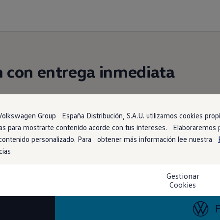
n
con entrega inmediata
ja contigo está más cerca de lo que imaginas. Encué
dor de stock
. ¡No tendrás que esperar para estrena
1
olkswagen Group España Distribución, S.A.U. utilizamos cookies propia
arias para mostrarte contenido acorde con tus intereses. Elaboraremos
 contenido personalizado. Para obtener más información lee nuestra
cias
Gestionar
ano
Cookies