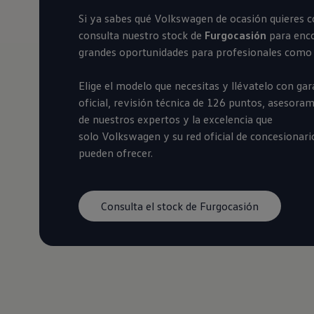
Financiación Estándar
Si ya sabes qué
Volkswagen
de ocasión quieres c
Financiación para Volkswagen de ocasión
Seguros
consulta nuestro stock de
Furgocasión
para enc
Volkswagen 4Business
grandes oportunidades para profesionales como 
My Renting
Particulares
My Way
Elige el modelo que necesitas y llévatelo con gar
Financiación Estándar
oficial, revisión técnica de 126 puntos, asesora
Financiación para Volkswagen de ocasión
de nuestros expertos y la excelencia que
Seguros
My Renting
solo
Volkswagen
y su red oficial de concesionari
Conectividad
pueden ofrecer.
Ventajas para profesionales
Ventajas para particulares
VW Connect
Descarga de nuevas funcionalidades
Consulta el stock de Furgocasión
Actualización de software
Car-Net
App-Connect
Clientes y posventa
Mantenimiento y reparaciones
Ventajas Servicio Oficial
Plan de mantenimiento
Baterías
Carrocería