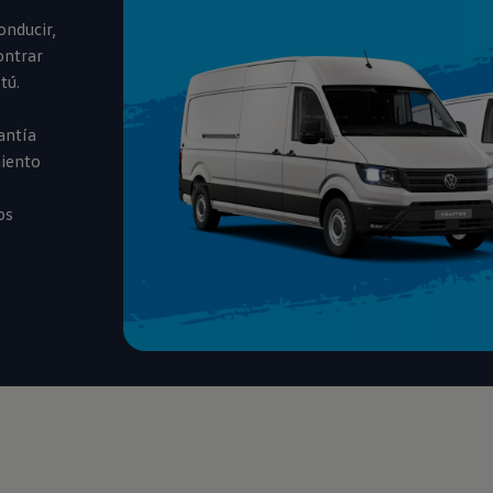
onducir,
ontrar
tú.
antía
miento
os