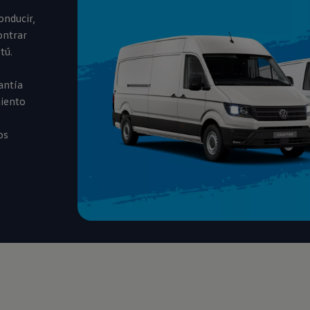
onducir,
ontrar
tú.
antía
miento
os