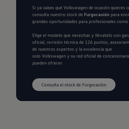
Financiación Estándar
Si ya sabes qué
Volkswagen
de ocasión quieres c
Financiación para Volkswagen de ocasión
Seguros
consulta nuestro stock de
Furgocasión
para enc
Volkswagen 4Business
grandes oportunidades para profesionales como 
My Renting
Particulares
My Way
Elige el modelo que necesitas y llévatelo con gar
Financiación Estándar
oficial, revisión técnica de 126 puntos, asesora
Financiación para Volkswagen de ocasión
de nuestros expertos y la excelencia que
Seguros
My Renting
solo
Volkswagen
y su red oficial de concesionari
Conectividad
pueden ofrecer.
Ventajas para profesionales
Ventajas para particulares
VW Connect
Descarga de nuevas funcionalidades
Consulta el stock de Furgocasión
Actualización de software
Car-Net
App-Connect
Clientes y posventa
Mantenimiento y reparaciones
Ventajas Servicio Oficial
Plan de mantenimiento
Baterías
Carrocería