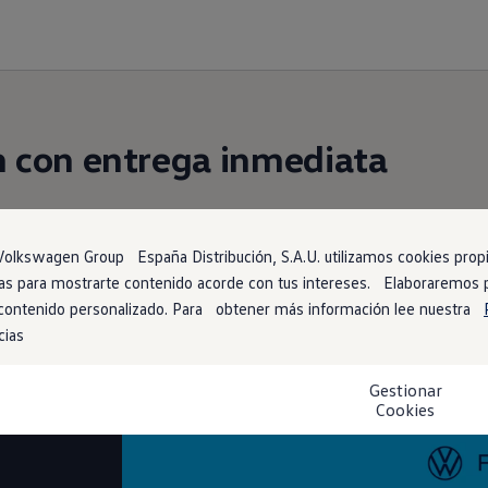
n
con entrega inmediata
ja contigo está más cerca de lo que imaginas. Encué
dor de stock
. ¡No tendrás que esperar para estrena
1
olkswagen Group España Distribución, S.A.U. utilizamos cookies propia
arias para mostrarte contenido acorde con tus intereses. Elaboraremos
 contenido personalizado. Para obtener más información lee nuestra
cias
Gestionar
ano
Cookies