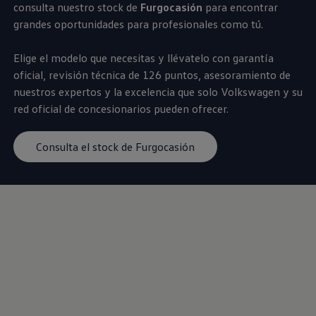
consulta nuestro stock de
Furgocasión
para encontrar
Servicio técnico para eléctricos
Asistencia y garantía
grandes oportunidades para profesionales como tú.
Asistencia en carretera
Garantía Volkswagen
Elige el modelo que necesitas y llévatelo con garantía
Ventajas para profesionales
Vehículo de sustitución
oficial, revisión técnica de 126 puntos, asesoramiento de
Recogida y entrega del vehículo
nuestros expertos y la excelencia que solo
Volkswagen
y su
ServicePlus
red oficial de concesionarios pueden ofrecer.
Volkswagen Long Drive
Ofertas posventa
Servicio técnico para eléctricos
Consulta el stock de Furgocasión
Comunicados
Información sobre EA189
Reciclaje de vehículos
Retirada por seguridad de airbags Takata
Alquiler con Rent-a-Car
Accesorios Originales
Comunidad The Originals
Comunidad The Originals
Historias Originales
Concentración FurgoVolkswagen
La historia de las furgos Volkswagen
Consigue tu placa The Originals
Camper Tour