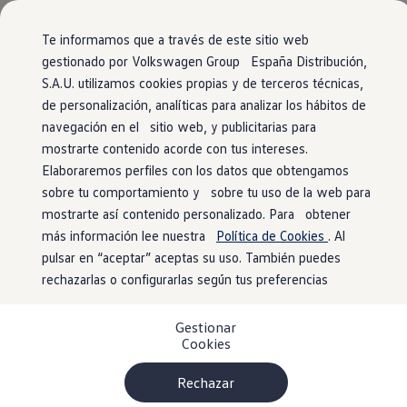
Vehículos
Modelos y configurador
Página de inicio
Comerciales
Conoce todos los modelos
Te informamos que a través de este sitio web
Configura todos los modelos
gestionado por Volkswagen Group España Distribución,
Ver todos los modelos
S.A.U. utilizamos cookies propias y de terceros técnicas,
Ir
Ir
Ver todos los modelos
Tu
Volkswagen
con entrega
directamente
directamente
Soluciones estandarizadas
de personalización, analíticas para analizar los hábitos de
al contenido
al pie de
Campers
inmediata
navegación en el sitio web, y publicitarias para
Ofertas y stock
página
mostrarte contenido acorde con tus intereses.
Ofertas para profesionales
Volkswagen nuevo en stock
Elaboraremos perfiles con los datos que obtengamos
El modelo que encaja contigo está más cerca de
Volkswagen de ocasión en stock
sobre tu comportamiento y sobre tu uso de la web para
lo que imaginas. Encuéntralo
Ofertas para particulares
mostrarte así contenido personalizado. Para obtener
Volkswagen nuevo en stock
1
en nuestro localizador de stock
. ¡No tendrás
Volkswagen de ocasión
más información lee nuestra
Política de Cookies
. Al
Eléctricos e híbridos
que esperar para estrenarlo!
pulsar en “aceptar” aceptas su uso. También puedes
Simulador de autonomía
rechazarlas o configurarlas según tus preferencias
Simulador de carga
Simulador de ahorro
Plan Auto+
Gestionar
Ventajas para profesionales
Cookies
Ventajas para particulares
Financiación
Profesionales
Rechazar
My Leasing