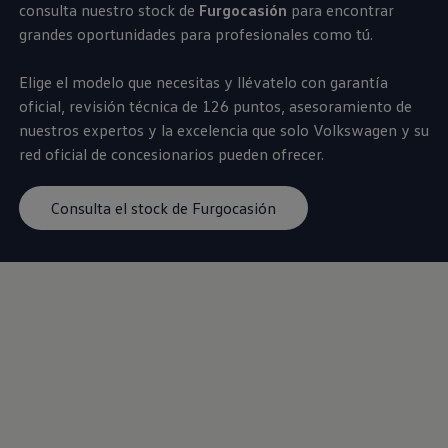
consulta nuestro stock de
Furgocasión
para encontrar
Servicio técnico para eléctricos
Asistencia y garantía
grandes oportunidades para profesionales como tú.
Asistencia en carretera
Garantía Volkswagen
Elige el modelo que necesitas y llévatelo con garantía
Ventajas para profesionales
Vehículo de sustitución
oficial, revisión técnica de 126 puntos, asesoramiento de
Recogida y entrega del vehículo
nuestros expertos y la excelencia que solo
Volkswagen
y su
ServicePlus
red oficial de concesionarios pueden ofrecer.
Volkswagen Long Drive
Ofertas posventa
Servicio técnico para eléctricos
Consulta el stock de Furgocasión
Comunicados
Información sobre EA189
Reciclaje de vehículos
Retirada por seguridad de airbags Takata
Alquiler con Rent-a-Car
Accesorios Originales
Comunidad The Originals
Comunidad The Originals
Historias Originales
Concentración FurgoVolkswagen
La historia de las furgos Volkswagen
Consigue tu placa The Originals
Camper Tour