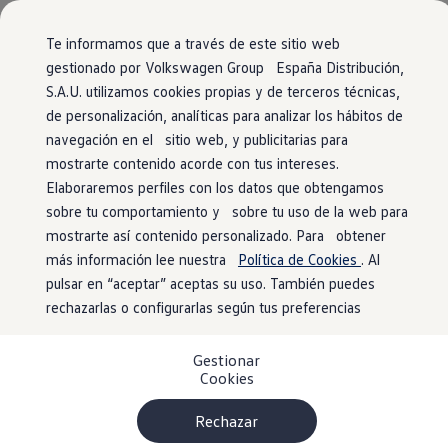
Vehículos
Modelos y configurador
Página de inicio
Comerciales
Conoce todos los modelos
Te informamos que a través de este sitio web
Configura todos los modelos
gestionado por Volkswagen Group España Distribución,
Ver todos los modelos
S.A.U. utilizamos cookies propias y de terceros técnicas,
Ir
Ir
Ver todos los modelos
Tu
Volkswagen
con entrega
directamente
directamente
Soluciones estandarizadas
de personalización, analíticas para analizar los hábitos de
al contenido
al pie de
Campers
inmediata
navegación en el sitio web, y publicitarias para
Ofertas y stock
página
mostrarte contenido acorde con tus intereses.
Ofertas para profesionales
Volkswagen nuevo en stock
Elaboraremos perfiles con los datos que obtengamos
El modelo que encaja contigo está más cerca de
Volkswagen de ocasión en stock
sobre tu comportamiento y sobre tu uso de la web para
lo que imaginas. Encuéntralo
Ofertas para particulares
mostrarte así contenido personalizado. Para obtener
Volkswagen nuevo en stock
1
en nuestro localizador de stock
. ¡No tendrás
Volkswagen de ocasión
más información lee nuestra
Política de Cookies
. Al
Eléctricos e híbridos
que esperar para estrenarlo!
pulsar en “aceptar” aceptas su uso. También puedes
Simulador de autonomía
rechazarlas o configurarlas según tus preferencias
Simulador de carga
Simulador de ahorro
Plan Auto+
Gestionar
Ventajas para profesionales
Cookies
Ventajas para particulares
Financiación
Profesionales
Rechazar
My Leasing