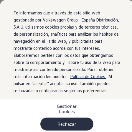
Vehículos
Modelos y configurador
Página de inicio
Comerciales
Conoce todos los modelos
Te informamos que a través de este sitio web
Configura todos los modelos
gestionado por Volkswagen Group España Distribución,
Ver todos los modelos
S.A.U. utilizamos cookies propias y de terceros técnicas,
Ir
Ir
Ver todos los modelos
Tu
Volkswagen
con entrega
directamente
directamente
Soluciones estandarizadas
de personalización, analíticas para analizar los hábitos de
al contenido
al pie de
Campers
inmediata
navegación en el sitio web, y publicitarias para
Ofertas y stock
página
mostrarte contenido acorde con tus intereses.
Ofertas para profesionales
Volkswagen nuevo en stock
Elaboraremos perfiles con los datos que obtengamos
El modelo que encaja contigo está más cerca de
Volkswagen de ocasión en stock
sobre tu comportamiento y sobre tu uso de la web para
lo que imaginas. Encuéntralo
Ofertas para particulares
mostrarte así contenido personalizado. Para obtener
Volkswagen nuevo en stock
1
en nuestro localizador de stock
. ¡No tendrás
Volkswagen de ocasión
más información lee nuestra
Política de Cookies
. Al
Eléctricos e híbridos
que esperar para estrenarlo!
pulsar en “aceptar” aceptas su uso. También puedes
Simulador de autonomía
rechazarlas o configurarlas según tus preferencias
Simulador de carga
Simulador de ahorro
Plan Auto+
Gestionar
Ventajas para profesionales
Cookies
Ventajas para particulares
Financiación
Profesionales
Rechazar
My Leasing