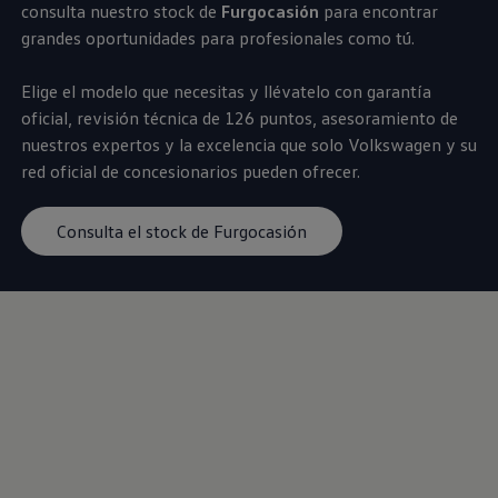
consulta nuestro stock de
Furgocasión
para encontrar
Servicio técnico para eléctricos
Asistencia y garantía
grandes oportunidades para profesionales como tú.
Asistencia en carretera
Garantía Volkswagen
Elige el modelo que necesitas y llévatelo con garantía
Ventajas para profesionales
Vehículo de sustitución
oficial, revisión técnica de 126 puntos, asesoramiento de
Recogida y entrega del vehículo
nuestros expertos y la excelencia que solo
Volkswagen
y su
ServicePlus
red oficial de concesionarios pueden ofrecer.
Volkswagen Long Drive
Ofertas posventa
Servicio técnico para eléctricos
Consulta el stock de Furgocasión
Comunicados
Información sobre EA189
Reciclaje de vehículos
Retirada por seguridad de airbags Takata
Alquiler con Rent-a-Car
Accesorios Originales
Comunidad The Originals
Comunidad The Originals
Historias Originales
Concentración FurgoVolkswagen
La historia de las furgos Volkswagen
Consigue tu placa The Originals
Camper Tour