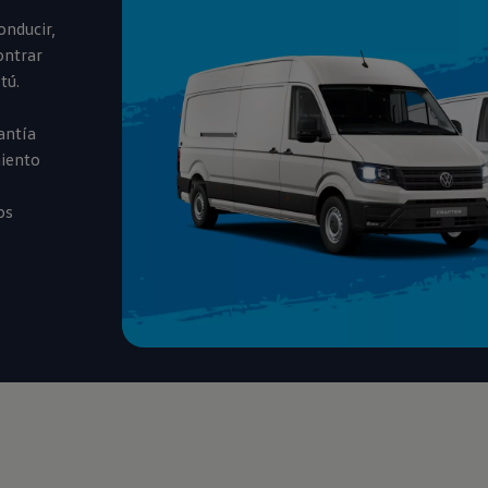
onducir,
ontrar
tú.
antía
miento
os