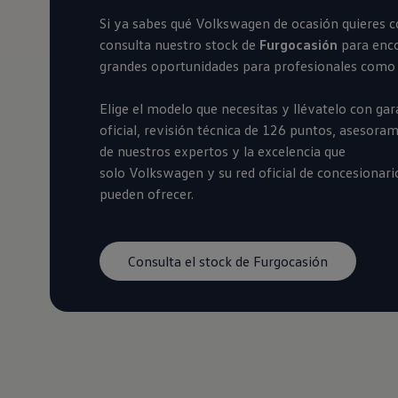
Financiación Estándar
Si ya sabes qué
Volkswagen
de ocasión quieres c
Financiación para Volkswagen de ocasión
Seguros
consulta nuestro stock de
Furgocasión
para enc
Volkswagen 4Business
grandes oportunidades para profesionales como 
My Renting
Particulares
My Way
Elige el modelo que necesitas y llévatelo con gar
Financiación Estándar
oficial, revisión técnica de 126 puntos, asesora
Financiación para Volkswagen de ocasión
de nuestros expertos y la excelencia que
Seguros
My Renting
solo
Volkswagen
y su red oficial de concesionari
Conectividad
pueden ofrecer.
Ventajas para profesionales
Ventajas para particulares
VW Connect
Descarga de nuevas funcionalidades
Consulta el stock de Furgocasión
Actualización de software
Car-Net
App-Connect
Clientes y posventa
Mantenimiento y reparaciones
Ventajas Servicio Oficial
Plan de mantenimiento
Baterías
Carrocería