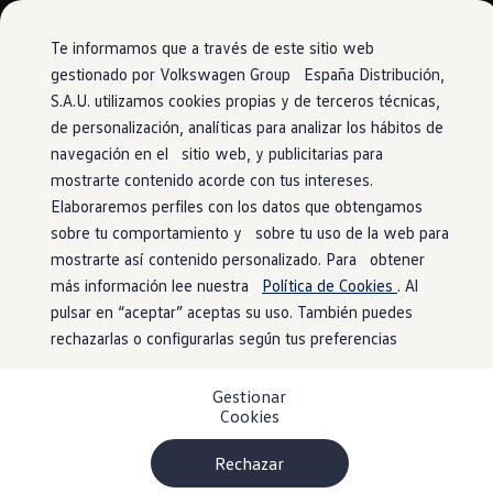
Vehículos
Modelos y configurador
Comerciales
Conoce todos los modelos
Te informamos que a través de este sitio web
Configura todos los modelos
gestionado por Volkswagen Group España Distribución,
Ver todos los modelos
S.A.U. utilizamos cookies propias y de terceros técnicas,
Ir
Ir
Ver todos los modelos
directamente
directamente
Soluciones estandarizadas
de personalización, analíticas para analizar los hábitos de
Interfaz «Comfort» para móvil
al contenido
al pie de
Campers
navegación en el sitio web, y publicitarias para
Ofertas y stock
página
mostrarte contenido acorde con tus intereses.
Ofertas para profesionales
Volkswagen nuevo en stock
Elaboraremos perfiles con los datos que obtengamos
Volkswagen de ocasión en stock
sobre tu comportamiento y sobre tu uso de la web para
Conexión
inalámbrica
Ofertas para particulares
mostrarte así contenido personalizado. Para obtener
Volkswagen nuevo en stock
Volkswagen de ocasión
más información lee nuestra
Política de Cookies
. Al
sencilla
Eléctricos e híbridos
pulsar en “aceptar” aceptas su uso. También puedes
Simulador de autonomía
rechazarlas o configurarlas según tus preferencias
Simulador de carga
1
Simulador de ahorro
Con la interfaz «Comfort» para móvil
con función de carga
Plan Auto+
inductiva opcional, los smartphones que se colocan en el
Gestionar
Ventajas para profesionales
Cookies
compartimento se vinculan automáticamente con la antena
Ventajas para particulares
Financiación
exterior y los dispositivos compatibles se cargan de forma
Profesionales
Rechazar
inductiva.
My Leasing