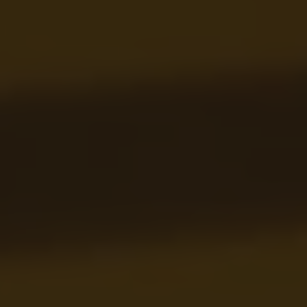
Servicio técnico para eléctricos
Asistencia y garantía
Asistencia en carretera
Garantía Volkswagen
Ventajas para profesionales
Vehículo de sustitución
Recogida y entrega del vehículo
ServicePlus
Volkswagen Long Drive
Ofertas posventa
Servicio técnico para eléctricos
Comunicados
Información sobre EA189
Reciclaje de vehículos
Retirada por seguridad de airbags Takata
Alquiler con Rent-a-Car
Accesorios Originales
Comunidad The Originals
Comunidad The Originals
Historias Originales
Concentración FurgoVolkswagen
La historia de las furgos Volkswagen
Consigue tu placa The Originals
Camper Tour