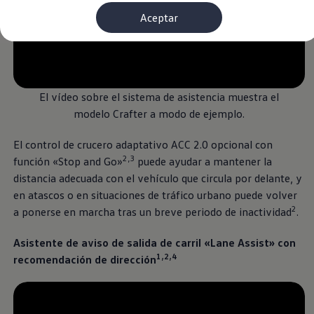
Financiación Estándar
Aceptar
Financiación para Volkswagen de ocasión
Seguros
Volkswagen 4Business
My Renting
--:--
Particulares
Remaining time, --:-
My Way
Financiación Estándar
El vídeo sobre el sistema de asistencia muestra el
Financiación para Volkswagen de ocasión
modelo Crafter a modo de ejemplo.
Seguros
My Renting
El control de crucero adaptativo ACC 2.0 opcional con
Conectividad
Ventajas para profesionales
2,3
función «Stop and Go»
puede ayudar a mantener la
Ventajas para particulares
distancia adecuada con el vehículo que circula por delante, y
VW Connect
en atascos o en situaciones de tráfico urbano puede volver
Descarga de nuevas funcionalidades
Actualización de software
2
a ponerse en marcha tras un breve periodo de inactividad
.
Car-Net
App-Connect
Asistente de aviso de salida de carril «Lane Assist» con
Clientes y posventa
1,2,4
Mantenimiento y reparaciones
recomendación de dirección
Ventajas Servicio Oficial
Plan de mantenimiento
Baterías
Carrocería