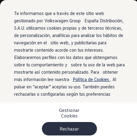
Vehículos
Modelos y configurador
Comerciales
Conoce todos los modelos
Te informamos que a través de este sitio web
Configura todos los modelos
gestionado por Volkswagen Group España Distribución,
Ver todos los modelos
S.A.U. utilizamos cookies propias y de terceros técnicas,
Ir
Ir
Ver todos los modelos
directamente
directamente
Soluciones estandarizadas
de personalización, analíticas para analizar los hábitos de
Sistemas de asistencia al conductor
al contenido
al pie de
Campers
navegación en el sitio web, y publicitarias para
Ofertas y stock
página
mostrarte contenido acorde con tus intereses.
Ofertas para profesionales
Volkswagen nuevo en stock
Elaboraremos perfiles con los datos que obtengamos
Volkswagen de ocasión en stock
sobre tu comportamiento y sobre tu uso de la web para
Tu
ayudante aplicado
Ofertas para particulares
mostrarte así contenido personalizado. Para obtener
Volkswagen nuevo en stock
Volkswagen de ocasión
más información lee nuestra
Política de Cookies
. Al
Eléctricos e híbridos
Control de crucero adaptativo ACC 2.0 con función «Stop
pulsar en “aceptar” aceptas su uso. También puedes
Simulador de autonomía
1,2,3
and Go»
rechazarlas o configurarlas según tus preferencias
Simulador de carga
Simulador de ahorro
Plan Auto+
Gestionar
Ventajas para profesionales
Cookies
Ventajas para particulares
Financiación
Profesionales
Rechazar
My Leasing