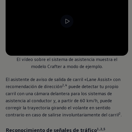
Servicio técnico para eléctricos
Asistencia y garantía
Asistencia en carretera
Garantía Volkswagen
Ventajas para profesionales
Vehículo de sustitución
Recogida y entrega del vehículo
ServicePlus
Volkswagen Long Drive
--:--
Ofertas posventa
Remaining time, --:-
Servicio técnico para eléctricos
El vídeo sobre el sistema de asistencia muestra el
Comunicados
modelo Crafter a modo de ejemplo.
Información sobre EA189
Reciclaje de vehículos
Retirada por seguridad de airbags Takata
El asistente de aviso de salida de carril «Lane Assist» con
Alquiler con Rent-a-Car
2,4
recomendación de dirección
puede detectar tu propio
Accesorios Originales
carril con una cámara delantera para los sistemas de
Comunidad The Originals
Comunidad The Originals
asistencia al conductor y, a partir de 60 km/h, puede
Historias Originales
corregir la trayectoria girando el volante en sentido
Concentración FurgoVolkswagen
2
contrario en caso de salirse involuntariamente del carril
.
La historia de las furgos Volkswagen
Consigue tu placa The Originals
Camper Tour
Reconocimiento de señales de tráfico
1,2,5