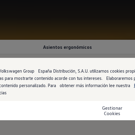
Asientos ergonómicos
olkswagen Group España Distribución, S.A.U. utilizamos cookies propia
arias para mostrarte contenido acorde con tus intereses. Elaboraremos
jor
, conduce más relaj
 contenido personalizado. Para obtener más información lee nuestra
cias
 del conductor ergonómico: el asiento del acompañante abatible 
Gestionar
ráctica superficie para escribir y al que se puede acceder cómod
Cookies