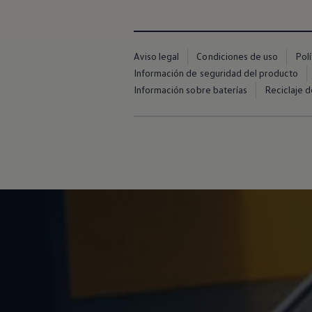
Financiación Estándar
Financiación para Volkswagen de ocasión
Seguros
Volkswagen 4Business
My Renting
Aviso legal
Condiciones de uso
Pol
Particulares
Información de seguridad del producto
My Way
Información sobre baterías
Reciclaje d
Financiación Estándar
Financiación para Volkswagen de ocasión
Seguros
My Renting
Conectividad
Ventajas para profesionales
Ventajas para particulares
VW Connect
Descarga de nuevas funcionalidades
Actualización de software
Car-Net
App-Connect
Clientes y posventa
Mantenimiento y reparaciones
Ventajas Servicio Oficial
Plan de mantenimiento
Baterías
Carrocería