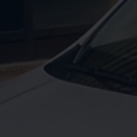
Servicio técnico para eléctricos
Asistencia y garantía
Asistencia en carretera
Garantía Volkswagen
Ventajas para profesionales
Vehículo de sustitución
Recogida y entrega del vehículo
ServicePlus
Volkswagen Long Drive
Ofertas posventa
Servicio técnico para eléctricos
Comunicados
Información sobre EA189
Reciclaje de vehículos
Retirada por seguridad de airbags Takata
Alquiler con Rent-a-Car
Accesorios Originales
Comunidad The Originals
Comunidad The Originals
Historias Originales
Concentración FurgoVolkswagen
La historia de las furgos Volkswagen
Consigue tu placa The Originals
Camper Tour