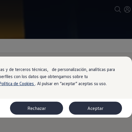
s y de terceros técnicas, de personalización, analíticas para
 perfiles con los datos que obtengamos sobre tu
ado
Política de Cookies
. Al pulsar en “aceptar” aceptas su uso.
está disponible bajo pedido con un
Rechazar
Aceptar
amente desde el asiento del