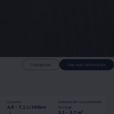
Configúralo
Pide más información
Consumo
Volumen del compartimento
4,8 – 7,1 L/100km
de carga
3,1 – 3,7 m³
2