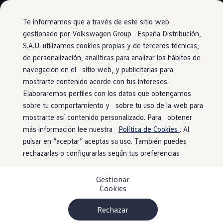
Modelos y configurador
Conoce todos los modelos
Te informamos que a través de este sitio web
Configura todos los modelos
gestionado por Volkswagen Group España Distribución,
Ver todos los modelos
S.A.U. utilizamos cookies propias y de terceros técnicas,
Ir
Ir
Ver todos los modelos
directamente
directamente
Soluciones estandarizadas
de personalización, analíticas para analizar los hábitos de
Motores eficientes
al contenido
al pie de
Campers
navegación en el sitio web, y publicitarias para
Ofertas y stock
página
mostrarte contenido acorde con tus intereses.
Ofertas para profesionales
Volkswagen nuevo en stock
Elaboraremos perfiles con los datos que obtengamos
Volkswagen de ocasión en stock
sobre tu comportamiento y sobre tu uso de la web para
Accionamiento
interior
Ofertas para particulares
mostrarte así contenido personalizado. Para obtener
Volkswagen nuevo en stock
Volkswagen de ocasión
más información lee nuestra
Política de Cookies
. Al
Eléctricos e híbridos
Los motores TSI y TDI del Caddy son sumamente
pulsar en “aceptar” aceptas su uso. También puedes
Simulador de autonomía
económicos y eficientes. Gracias a una intensa investigación
rechazarlas o configurarlas según tus preferencias
Simulador de carga
Simulador de ahorro
y desarrollo, se alcanzan valores de consumo que
Plan Auto+
establecen la referencia y representan el desarrollo
Gestionar
Ventajas para profesionales
Cookies
continuo de la tecnología de gasolina y diésel en
Ventajas para particulares
Financiación
Volkswagen
Vehículos
Comerciales
. Además, el Caddy ha
Profesionales
Rechazar
mejorado el control de emisiones: las emisiones de NO
de
x
My Leasing