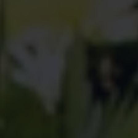
Servicio técnico para eléctricos
Asistencia y garantía
Asistencia en carretera
Garantía Volkswagen
Ventajas para profesionales
Vehículo de sustitución
Recogida y entrega del vehículo
ServicePlus
Volkswagen Long Drive
Ofertas posventa
Servicio técnico para eléctricos
Comunicados
Información sobre EA189
Reciclaje de vehículos
Retirada por seguridad de airbags Takata
Alquiler con Rent-a-Car
Accesorios Originales
Comunidad The Originals
Comunidad The Originals
Historias Originales
Concentración FurgoVolkswagen
La historia de las furgos Volkswagen
Consigue tu placa The Originals
Camper Tour