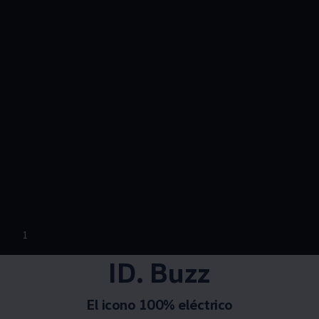
--:--
1
Remaining time, --:
ID. Buzz
El icono 100% eléctrico