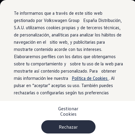
Modelos y configurador
Conoce todos los modelos
Te informamos que a través de este sitio web
Configura todos los modelos
gestionado por Volkswagen Group España Distribución,
Ver todos los modelos
S.A.U. utilizamos cookies propias y de terceros técnicas,
Ir
Ir
Ver todos los modelos
directamente
directamente
Soluciones estandarizadas
de personalización, analíticas para analizar los hábitos de
Upgrades
al contenido
al pie de
Campers
navegación en el sitio web, y publicitarias para
Ofertas y stock
página
mostrarte contenido acorde con tus intereses.
Ofertas para profesionales
Volkswagen nuevo en stock
Elaboraremos perfiles con los datos que obtengamos
Volkswagen de ocasión en stock
sobre tu comportamiento y sobre tu uso de la web para
Conduce siempre a la
Ofertas para particulares
mostrarte así contenido personalizado. Para obtener
Volkswagen nuevo en stock
Volkswagen de ocasión
más información lee nuestra
Política de Cookies
. Al
última
Eléctricos e híbridos
pulsar en “aceptar” aceptas su uso. También puedes
Simulador de autonomía
rechazarlas o configurarlas según tus preferencias
Simulador de carga
Simulador de ahorro
Lleva tu experiencia de conducción un paso más allá con el
Plan Auto+
sistema de navegación
, los
sistemas de asistencia
o el
Gestionar
Ventajas para profesionales
Cookies
aire acondicionado inteligente.
Ventajas para particulares
Financiación
Profesionales
Rechazar
Como usuario VW Connect, puedes añadir actualizaciones
My Leasing