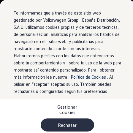
Modelos y configurador
Conoce todos los modelos
Te informamos que a través de este sitio web
Configura todos los modelos
gestionado por Volkswagen Group España Distribución,
Ver todos los modelos
S.A.U. utilizamos cookies propias y de terceros técnicas,
Ir
Ir
Ver todos los modelos
directamente
directamente
Soluciones estandarizadas
de personalización, analíticas para analizar los hábitos de
Carga inalámbrica
al contenido
al pie de
Campers
navegación en el sitio web, y publicitarias para
Ofertas y stock
página
mostrarte contenido acorde con tus intereses.
Ofertas para profesionales
Volkswagen nuevo en stock
Elaboraremos perfiles con los datos que obtengamos
Volkswagen de ocasión en stock
sobre tu comportamiento y sobre tu uso de la web para
Carga tu móvil sin líos
Ofertas para particulares
mostrarte así contenido personalizado. Para obtener
Volkswagen nuevo en stock
Volkswagen de ocasión
más información lee nuestra
Política de Cookies
. Al
Eléctricos e híbridos
Si eres de los que nunca sabe donde guardar tu móvil, entre
pulsar en “aceptar” aceptas su uso. También puedes
Simulador de autonomía
el volante y la pantalla de infotainment de tu ID. Buzz,
rechazarlas o configurarlas según tus preferencias
Simulador de carga
Simulador de ahorro
encontrarás un compartimento diseñado específicamente
Plan Auto+
para ello. Y, no solo eso, mientras esté ahí, tu móvil se irá
Gestionar
Ventajas para profesionales
Cookies
cargando gracias a la
carga inalámbrica inductiva.
Ventajas para particulares
Financiación
Profesionales
Rechazar
Además, si tu smartphone no es compatible, el ID. Buzz
My Leasing