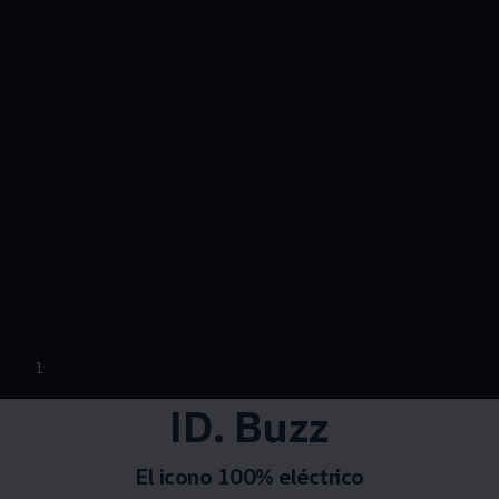
--:--
1
Remaining time, --:
ID. Buzz
El icono 100% eléctrico