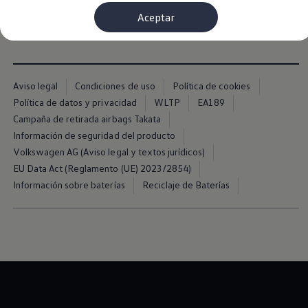
ofrece
tres interfaces USB-C
de serie ideales para cargar
Financiación Estándar
otros dispositivos o conectarte al sistema infotainment.
Aceptar
Financiación para Volkswagen de ocasión
Seguros
Volkswagen 4Business
My Renting
Particulares
My Way
Aviso legal
Condiciones de uso
Política de cookies
Financiación Estándar
Política de datos y privacidad
WLTP
EA189
Financiación para Volkswagen de ocasión
Seguros
Campaña de retirada airbags Takata
My Renting
Información de seguridad del producto
Conectividad
Volkswagen AG (Aviso legal y textos jurídicos)
Ventajas para profesionales
Ventajas para particulares
EU Data Act (Reglamento (UE) 2023/2854)
VW Connect
Información sobre baterías
Reciclaje de Baterías
Descarga de nuevas funcionalidades
Actualización de software
Car-Net
App-Connect
Clientes y posventa
Mantenimiento y reparaciones
Ventajas Servicio Oficial
Plan de mantenimiento
Baterías
Carrocería