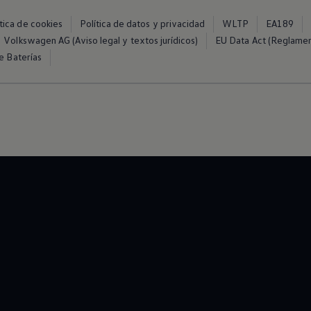
ítica de cookies
Política de datos y privacidad
WLTP
EA189
Volkswagen AG (Aviso legal y textos jurídicos)
EU Data Act (Reglame
e Baterías