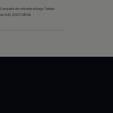
Campaña de retirada airbags Takata
nto (UE) 2023/2854)