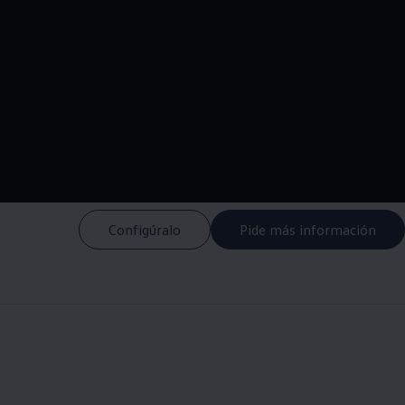
--:--
Remaining time, --:-
Configúralo
Pide más información