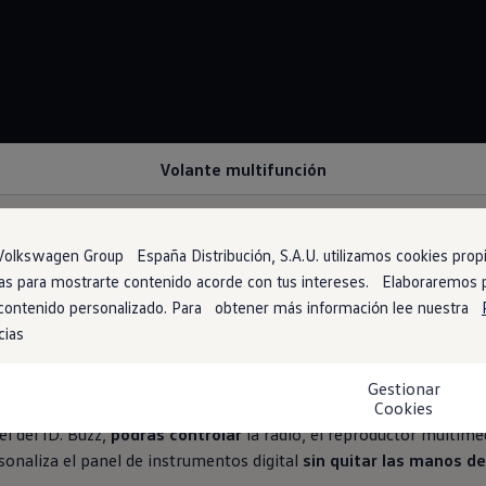
Volante multifunción
olkswagen Group España Distribución, S.A.U. utilizamos cookies propia
arias para mostrarte contenido acorde con tus intereses. Elaboraremos
oluto en tus manos
 contenido personalizado. Para obtener más información lee nuestra
cias
radio, buscar un destino en el navegador o hacer una llamada? Mue
Gestionar
Cookies
el del ID. Buzz,
podrás controlar
la radio, el reproductor multimed
onaliza el panel de instrumentos digital
sin quitar las manos de