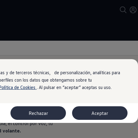
s y de terceros técnicas, de personalización, analíticas para
 perfiles con los datos que obtengamos sobre tu
Política de Cookies
. Al pulsar en “aceptar” aceptas su uso.
ve un solo dedo.
Rechazar
Aceptar
ia, el control por voz, tu
l volante.