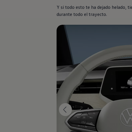
Financiación Estándar
Y si todo esto te ha dejado helado, t
Financiación para Volkswagen de ocasión
Seguros
durante todo el trayecto.
Volkswagen 4Business
My Renting
Particulares
My Way
Financiación Estándar
Financiación para Volkswagen de ocasión
Seguros
My Renting
Conectividad
Ventajas para profesionales
Ventajas para particulares
VW Connect
Descarga de nuevas funcionalidades
Actualización de software
Car-Net
App-Connect
Clientes y posventa
Mantenimiento y reparaciones
Ventajas Servicio Oficial
Plan de mantenimiento
Baterías
Carrocería