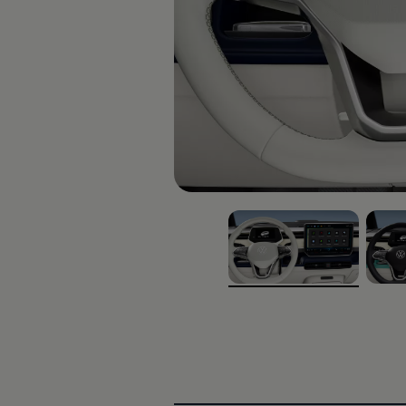
Servicio técnico para eléctricos
Asistencia y garantía
Asistencia en carretera
Garantía Volkswagen
Ventajas para profesionales
Vehículo de sustitución
Recogida y entrega del vehículo
ServicePlus
Volkswagen Long Drive
Ofertas posventa
Servicio técnico para eléctricos
Comunicados
Información sobre EA189
Reciclaje de vehículos
Retirada por seguridad de airbags Takata
Alquiler con Rent-a-Car
Accesorios Originales
Comunidad The Originals
, 1 de 2
, 2 de 
Comunidad The Originals
Historias Originales
Concentración FurgoVolkswagen
La historia de las furgos Volkswagen
Consigue tu placa The Originals
Camper Tour