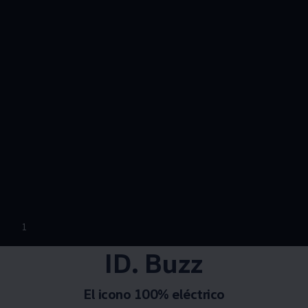
--:--
1
Remaining time, --:
ID. Buzz
El icono 100% eléctrico