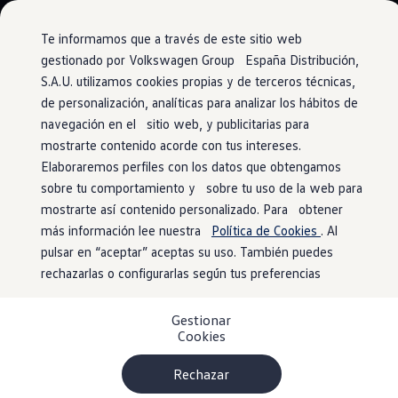
Modelos y configurador
Conoce todos los modelos
Te informamos que a través de este sitio web
Configura todos los modelos
gestionado por Volkswagen Group España Distribución,
Ver todos los modelos
S.A.U. utilizamos cookies propias y de terceros técnicas,
Ir
Ir
Ver todos los modelos
directamente
directamente
Soluciones estandarizadas
de personalización, analíticas para analizar los hábitos de
Sistemas de asistencia al conductor
al contenido
al pie de
Campers
navegación en el sitio web, y publicitarias para
Ofertas y stock
página
mostrarte contenido acorde con tus intereses.
Ofertas para profesionales
Volkswagen nuevo en stock
Elaboraremos perfiles con los datos que obtengamos
Volkswagen de ocasión en stock
sobre tu comportamiento y sobre tu uso de la web para
Siempre un paso por
Ofertas para particulares
mostrarte así contenido personalizado. Para obtener
Volkswagen nuevo en stock
Volkswagen de ocasión
más información lee nuestra
Política de Cookies
. Al
delante
Eléctricos e híbridos
pulsar en “aceptar” aceptas su uso. También puedes
Simulador de autonomía
rechazarlas o configurarlas según tus preferencias
Simulador de carga
Simulador de ahorro
Con
30 sistemas de asistencia al conductor
conducir en el
Plan Auto+
ID. Buzz es conducir cómodo y seguro:
Gestionar
Ventajas para profesionales
Cookies
Ventajas para particulares
Sistemas de serie:
Financiación
Profesionales
Rechazar
My Leasing
Front Assist:
detecta peatones y ciclistas