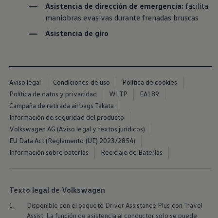
Servicio técnico para eléctricos
Asistencia de dirección de emergencia:
facilita
Asistencia y garantía
maniobras evasivas durante frenadas bruscas
Asistencia en carretera
Garantía Volkswagen
Asistencia de giro
Ventajas para profesionales
Vehículo de sustitución
Recogida y entrega del vehículo
ServicePlus
Volkswagen Long Drive
Aviso legal
Condiciones de uso
Política de cookies
Ofertas posventa
Servicio técnico para eléctricos
Política de datos y privacidad
WLTP
EA189
Comunicados
Campaña de retirada airbags Takata
Información sobre EA189
Información de seguridad del producto
Reciclaje de vehículos
Retirada por seguridad de airbags Takata
Volkswagen AG (Aviso legal y textos jurídicos)
Alquiler con Rent-a-Car
EU Data Act (Reglamento (UE) 2023/2854)
Accesorios Originales
Información sobre baterías
Reciclaje de Baterías
Comunidad The Originals
Comunidad The Originals
Historias Originales
Concentración FurgoVolkswagen
La historia de las furgos Volkswagen
Texto legal de Volkswagen
Consigue tu placa The Originals
1.
Disponible con el paquete Driver Assistance Plus con Travel
Camper Tour
Assist. La función de asistencia al conductor solo se puede