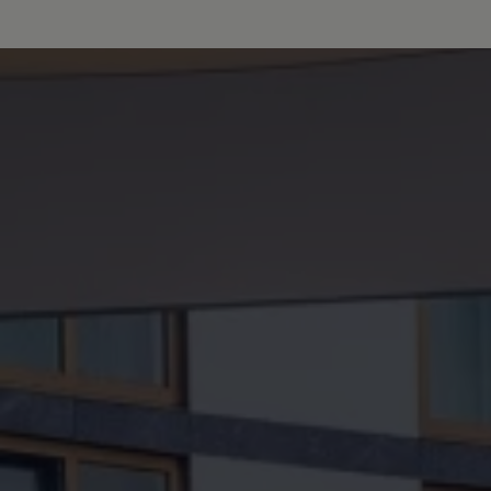
Servicio técnico para eléctricos
Asistencia y garantía
Asistencia en carretera
Garantía Volkswagen
Ventajas para profesionales
Vehículo de sustitución
Recogida y entrega del vehículo
ServicePlus
Volkswagen Long Drive
Ofertas posventa
Servicio técnico para eléctricos
Comunicados
Información sobre EA189
Reciclaje de vehículos
Retirada por seguridad de airbags Takata
Alquiler con Rent-a-Car
Accesorios Originales
Comunidad The Originals
Comunidad The Originals
Historias Originales
Concentración FurgoVolkswagen
La historia de las furgos Volkswagen
Consigue tu placa The Originals
Camper Tour