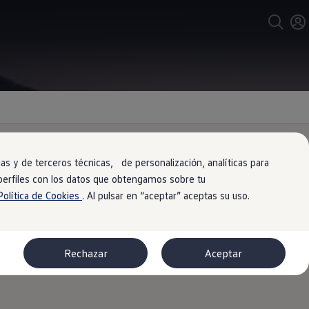
s y de terceros técnicas, de personalización, analíticas para
 perfiles con los datos que obtengamos sobre tu
Política de Cookies
. Al pulsar en “aceptar” aceptas su uso.
 una superficie negra casi opaca,
Rechazar
Aceptar
ño del nuevo Multivan.