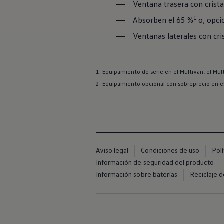
Ventana trasera con crista
Financiación Estándar
Financiación para Volkswagen de ocasión
1
Absorben el 65 %
o, opci
Seguros
Volkswagen 4Business
Ventanas laterales con cri
My Renting
Particulares
My Way
Financiación Estándar
1. Equipamiento de serie en el Multivan, el Mult
Financiación para Volkswagen de ocasión
2. Equipamiento opcional con sobreprecio en el
Seguros
My Renting
Conectividad
Ventajas para profesionales
Ventajas para particulares
VW Connect
Descarga de nuevas funcionalidades
Actualización de software
Aviso legal
Condiciones de uso
Pol
Car-Net
Información de seguridad del producto
App-Connect
Información sobre baterías
Reciclaje d
Clientes y posventa
Mantenimiento y reparaciones
Ventajas Servicio Oficial
Plan de mantenimiento
Baterías
Carrocería