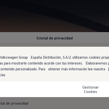
Cristal de privacidad
olkswagen Group España Distribución, S.A.U. utilizamos cookies propia
arias para mostrarte contenido acorde con tus intereses. Elaboraremos
ivacidad
en el interior
 contenido personalizado. Para obtener más información lee nuestra
cias
1
ivacidad oscuro
transforma las amplias ventanas del habitáculo en
Gestionar
erior.
Este detalle realza aún más el carismático y llamativo dise
Cookies
stal de privacidad