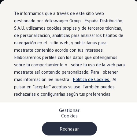
Modelos y configurador
Conoce todos los modelos
Te informamos que a través de este sitio web
Configura todos los modelos
gestionado por Volkswagen Group España Distribución,
Ver todos los modelos
S.A.U. utilizamos cookies propias y de terceros técnicas,
Ir
Ir
Ver todos los modelos
directamente
directamente
Soluciones estandarizadas
de personalización, analíticas para analizar los hábitos de
Sistemas de asistencia al conductor
al contenido
al pie de
Campers
navegación en el sitio web, y publicitarias para
Ofertas y stock
página
mostrarte contenido acorde con tus intereses.
Ofertas para profesionales
Volkswagen nuevo en stock
Elaboraremos perfiles con los datos que obtengamos
Volkswagen de ocasión en stock
sobre tu comportamiento y sobre tu uso de la web para
Conducción cómoda
Ofertas para particulares
mostrarte así contenido personalizado. Para obtener
Volkswagen nuevo en stock
Volkswagen de ocasión
más información lee nuestra
Política de Cookies
. Al
para una llegada
Eléctricos e híbridos
pulsar en “aceptar” aceptas su uso. También puedes
Simulador de autonomía
rechazarlas o configurarlas según tus preferencias
tranquila
Simulador de carga
Simulador de ahorro
Plan Auto+
Gestionar
Ventajas para profesionales
Cookies
El nuevo California ofrece más de 25 sistemas de asistencia
Ventajas para particulares
Financiación
al conductor. Entre ellos se encuentran asistentes de
Profesionales
Rechazar
aparcamiento y de asistencia; desde el «Lane Assist» de
My Leasing