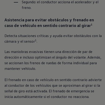
Segundo: el conductor acciona el acelerador y el
Servicio técnico para eléctricos
Asistencia y garantía
freno.
Asistencia en carretera
Garantía Volkswagen
Asistencia para evitar obstáculos y frenado en
Ventajas para profesionales
Vehículo de sustitución
caso de vehículo en sentido contrario al girar
1
Recogida y entrega del vehículo
ServicePlus
Detecta situaciones críticas y ayuda evitar obstáculos con la
Volkswagen Long Drive
Ofertas posventa
1
cámara y el sensor
.
Servicio técnico para eléctricos
Comunicados
Las maniobras evasivas tienen una dirección de par de
Información sobre EA189
dirección e incluso optimizan el ángulo del volante. Además,
Reciclaje de vehículos
Retirada por seguridad de airbags Takata
se accionan los frenos de ruedas de forma individual para
Alquiler con Rent-a-Car
mantener vehículo.
Accesorios Originales
Comunidad The Originals
Comunidad The Originals
El frenado en caso de vehículo en sentido contrario advierte
Historias Originales
al conductor de los vehículos que se aproximan al girar si la
Concentración FurgoVolkswagen
señal de giro está activada. El frenado de emergencia se
La historia de las furgos Volkswagen
Consigue tu placa The Originals
inicia automáticamente si el conductor no reacciona.
Camper Tour