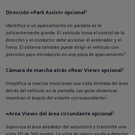
Servicio técnico para eléctricos
Asistencia y garantía
Dirección «Park Assist» opcional
1
Asistencia en carretera
Garantía Volkswagen
Ventajas para profesionales
Identifica si un aparcamiento en paralelo es lo
Vehículo de sustitución
suficientemente grande. El vehículo toma el control de la
Recogida y entrega del vehículo
dirección y el conductor debe accionar el acelerador y el
ServicePlus
Volkswagen Long Drive
freno. El sistema también puede dirigir el vehículo con
Ofertas posventa
1
precisión para introducirlo en una plaza de aparcamiento
.
Servicio técnico para eléctricos
Comunicados
Información sobre EA189
Cámara de marcha atrás «Rear View» opcional
1
Reciclaje de vehículos
Retirada por seguridad de airbags Takata
Simplifica la marcha mostrando una vista limitada del área
Alquiler con Rent-a-Car
Accesorios Originales
detrás del vehículo en la pantalla. Las guías dinámicas
Comunidad The Originals
1
muestran el ángulo del volante correspondiente
.
Comunidad The Originals
Historias Originales
Concentración FurgoVolkswagen
«Area View» del área circundante opcional
1
La historia de las furgos Volkswagen
Consigue tu placa The Originals
Supervisa el área alrededor del automóvil y transmite una
Camper Tour
vista 3D de 360 grados. La vista de pájaro ayuda a detectar