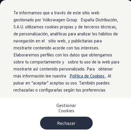
Modelos y configurador
Conoce todos los modelos
Te informamos que a través de este sitio web
Configura todos los modelos
gestionado por Volkswagen Group España Distribución,
Ver todos los modelos
S.A.U. utilizamos cookies propias y de terceros técnicas,
Ir
Ir
Ver todos los modelos
directamente
directamente
Soluciones estandarizadas
de personalización, analíticas para analizar los hábitos de
Asistentes de aparcamiento
al contenido
al pie de
Campers
navegación en el sitio web, y publicitarias para
Ofertas y stock
página
mostrarte contenido acorde con tus intereses.
Ofertas para profesionales
Volkswagen nuevo en stock
Elaboraremos perfiles con los datos que obtengamos
Volkswagen de ocasión en stock
sobre tu comportamiento y sobre tu uso de la web para
Facilitamos un
Ofertas para particulares
mostrarte así contenido personalizado. Para obtener
Volkswagen nuevo en stock
Volkswagen de ocasión
más información lee nuestra
Política de Cookies
. Al
aparcamiento preciso
Eléctricos e híbridos
pulsar en “aceptar” aceptas su uso. También puedes
Simulador de autonomía
rechazarlas o configurarlas según tus preferencias
Simulador de carga
Simulador de ahorro
Una visión panorámica con vista de pájaro, giros
Plan Auto+
automatizados y frenado automático; asistentes de
Gestionar
Ventajas para profesionales
Cookies
aparcamiento cómodos y seguros que facilitan la maniobra
Ventajas para particulares
1
Financiación
.
Profesionales
Rechazar
My Leasing