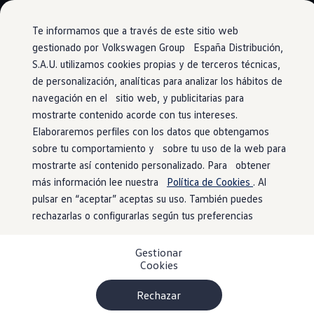
Modelos y configurador
Conoce todos los modelos
Te informamos que a través de este sitio web
Configura todos los modelos
gestionado por Volkswagen Group España Distribución,
Ver todos los modelos
S.A.U. utilizamos cookies propias y de terceros técnicas,
Ir
Ir
Ver todos los modelos
directamente
directamente
Soluciones estandarizadas
de personalización, analíticas para analizar los hábitos de
Enchufes
al contenido
al pie de
Campers
navegación en el sitio web, y publicitarias para
Ofertas y stock
página
mostrarte contenido acorde con tus intereses.
Ofertas para profesionales
Volkswagen nuevo en stock
Elaboraremos perfiles con los datos que obtengamos
Volkswagen de ocasión en stock
sobre tu comportamiento y sobre tu uso de la web para
¿La batería de tu
Ofertas para particulares
mostrarte así contenido personalizado. Para obtener
Volkswagen nuevo en stock
Volkswagen de ocasión
más información lee nuestra
Política de Cookies
. Al
smartphone?
Al 100 %
Eléctricos e híbridos
pulsar en “aceptar” aceptas su uso. También puedes
Simulador de autonomía
rechazarlas o configurarlas según tus preferencias
Simulador de carga
Simulador de ahorro
El nuevo California tiene muchos enchufes y cargadores
Plan Auto+
USB. Los más destacables:
Gestionar
Ventajas para profesionales
Cookies
Ventajas para particulares
En el techo elevable (a partir del modelo Beach
Financiación
Profesionales
Rechazar
Tour).
My Leasing