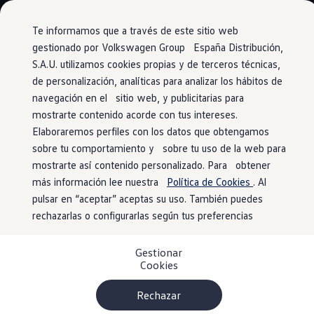
Modelos y configurador
Conoce todos los modelos
Te informamos que a través de este sitio web
Configura todos los modelos
gestionado por Volkswagen Group España Distribución,
Ver todos los modelos
S.A.U. utilizamos cookies propias y de terceros técnicas,
Ir
Ir
Ver todos los modelos
directamente
directamente
Soluciones estandarizadas
de personalización, analíticas para analizar los hábitos de
Panel de control central
al contenido
al pie de
Campers
navegación en el sitio web, y publicitarias para
Ofertas y stock
página
mostrarte contenido acorde con tus intereses.
Ofertas para profesionales
Volkswagen nuevo en stock
Elaboraremos perfiles con los datos que obtengamos
Volkswagen de ocasión en stock
sobre tu comportamiento y sobre tu uso de la web para
Camping en un botón
Ofertas para particulares
mostrarte así contenido personalizado. Para obtener
Volkswagen nuevo en stock
Volkswagen de ocasión
más información lee nuestra
Política de Cookies
. Al
Eléctricos e híbridos
Tienes todas las funciones importantes bajo control gracias
pulsar en “aceptar” aceptas su uso. También puedes
Simulador de autonomía
al panel de control central. Maneja con la nueva unidad de
rechazarlas o configurarlas según tus preferencias
Simulador de carga
Simulador de ahorro
control del cámper en el pilar C con pantalla táctil vertical
Plan Auto+
de 12,7 cm (5 pulgadas).
Gestionar
Ventajas para profesionales
Cookies
Ventajas para particulares
Podrás controlar el confort, el aire acondicionado, la
Financiación
Profesionales
Rechazar
1
2
calefacción independiente
y la iluminación ambiental
.
My Leasing