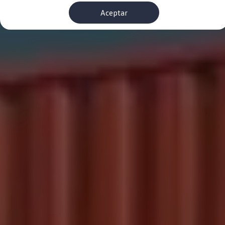
Financiación Estándar
Aceptar
Financiación para Volkswagen de ocasión
Seguros
Volkswagen 4Business
My Renting
Particulares
My Way
Financiación Estándar
Financiación para Volkswagen de ocasión
Seguros
My Renting
Conectividad
Ventajas para profesionales
Ventajas para particulares
VW Connect
Descarga de nuevas funcionalidades
Actualización de software
Car-Net
App-Connect
Clientes y posventa
Mantenimiento y reparaciones
Ventajas Servicio Oficial
Plan de mantenimiento
Baterías
Carrocería