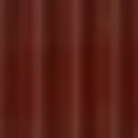
Servicio técnico para eléctricos
Asistencia y garantía
Asistencia en carretera
Garantía Volkswagen
Ventajas para profesionales
Vehículo de sustitución
Recogida y entrega del vehículo
ServicePlus
Volkswagen Long Drive
Ofertas posventa
Servicio técnico para eléctricos
Comunicados
Información sobre EA189
Reciclaje de vehículos
Retirada por seguridad de airbags Takata
Alquiler con Rent-a-Car
Accesorios Originales
Comunidad The Originals
Comunidad The Originals
Historias Originales
Concentración FurgoVolkswagen
La historia de las furgos Volkswagen
Consigue tu placa The Originals
Camper Tour