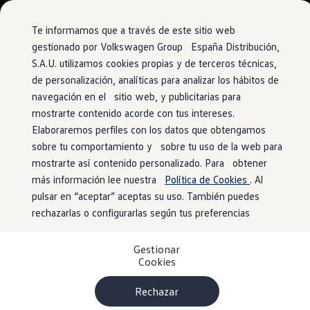
Vehículos
Modelos y configurador
Comerciales
Conoce todos los modelos
Te informamos que a través de este sitio web
Configura todos los modelos
gestionado por Volkswagen Group España Distribución,
Ver todos los modelos
S.A.U. utilizamos cookies propias y de terceros técnicas,
Ir
Ir
Ver todos los modelos
directamente
directamente
Soluciones estandarizadas
de personalización, analíticas para analizar los hábitos de
al contenido
al pie de
Campers
navegación en el sitio web, y publicitarias para
Ofertas y stock
página
mostrarte contenido acorde con tus intereses.
Ofertas para profesionales
Volkswagen nuevo en stock
Elaboraremos perfiles con los datos que obtengamos
Volkswagen de ocasión en stock
sobre tu comportamiento y sobre tu uso de la web para
Ofertas para particulares
mostrarte así contenido personalizado. Para obtener
Volkswagen nuevo en stock
Volkswagen de ocasión
más información lee nuestra
Política de Cookies
. Al
Eléctricos e híbridos
pulsar en “aceptar” aceptas su uso. También puedes
Simulador de autonomía
rechazarlas o configurarlas según tus preferencias
Simulador de carga
Simulador de ahorro
Plan Auto+
Gestionar
Ventajas para profesionales
Cookies
Ventajas para particulares
Financiación
Profesionales
Rechazar
My Leasing