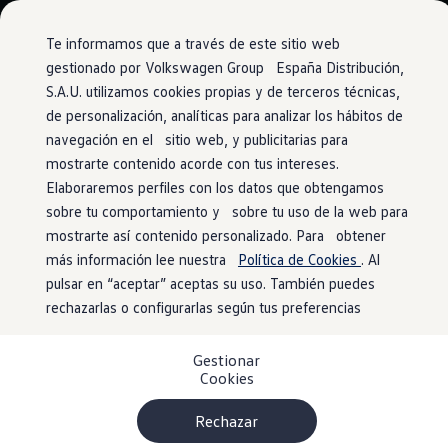
Vehículos
Modelos y configurador
Comerciales
Conoce todos los modelos
Te informamos que a través de este sitio web
Configura todos los modelos
gestionado por Volkswagen Group España Distribución,
Ver todos los modelos
S.A.U. utilizamos cookies propias y de terceros técnicas,
Ir
Ir
Ver todos los modelos
directamente
directamente
Soluciones estandarizadas
de personalización, analíticas para analizar los hábitos de
al contenido
al pie de
Campers
navegación en el sitio web, y publicitarias para
Ofertas y stock
página
mostrarte contenido acorde con tus intereses.
Ofertas para profesionales
Volkswagen nuevo en stock
Elaboraremos perfiles con los datos que obtengamos
Volkswagen de ocasión en stock
sobre tu comportamiento y sobre tu uso de la web para
Ofertas para particulares
mostrarte así contenido personalizado. Para obtener
Volkswagen nuevo en stock
Volkswagen de ocasión
más información lee nuestra
Política de Cookies
. Al
Eléctricos e híbridos
pulsar en “aceptar” aceptas su uso. También puedes
Simulador de autonomía
rechazarlas o configurarlas según tus preferencias
Simulador de carga
Simulador de ahorro
Plan Auto+
Gestionar
Ventajas para profesionales
Cookies
Ventajas para particulares
Financiación
Profesionales
Rechazar
My Leasing