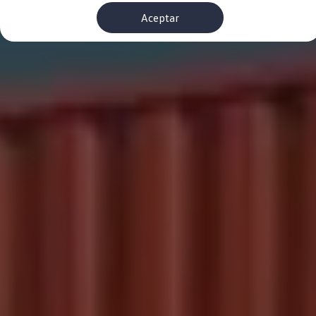
Financiación Estándar
Aceptar
Financiación para Volkswagen de ocasión
Seguros
Volkswagen 4Business
My Renting
Particulares
My Way
Financiación Estándar
Financiación para Volkswagen de ocasión
Seguros
My Renting
Conectividad
Ventajas para profesionales
Ventajas para particulares
VW Connect
Descarga de nuevas funcionalidades
Actualización de software
Car-Net
App-Connect
Clientes y posventa
Mantenimiento y reparaciones
Ventajas Servicio Oficial
Plan de mantenimiento
Baterías
Carrocería