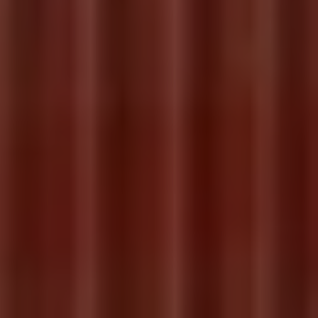
Servicio técnico para eléctricos
Asistencia y garantía
Asistencia en carretera
Garantía Volkswagen
Ventajas para profesionales
Vehículo de sustitución
Recogida y entrega del vehículo
ServicePlus
Volkswagen Long Drive
Ofertas posventa
Servicio técnico para eléctricos
Comunicados
Información sobre EA189
Reciclaje de vehículos
Retirada por seguridad de airbags Takata
Alquiler con Rent-a-Car
Accesorios Originales
Comunidad The Originals
Comunidad The Originals
Historias Originales
Concentración FurgoVolkswagen
La historia de las furgos Volkswagen
Consigue tu placa The Originals
Camper Tour