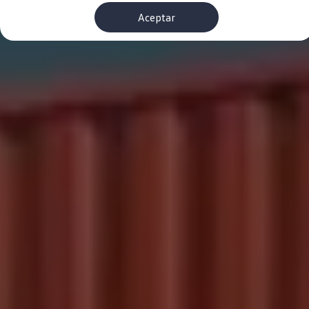
Financiación Estándar
Aceptar
Financiación para Volkswagen de ocasión
Seguros
Volkswagen 4Business
My Renting
Particulares
My Way
Financiación Estándar
Financiación para Volkswagen de ocasión
Seguros
My Renting
Conectividad
Ventajas para profesionales
Ventajas para particulares
VW Connect
Descarga de nuevas funcionalidades
Actualización de software
Car-Net
App-Connect
Clientes y posventa
Mantenimiento y reparaciones
Ventajas Servicio Oficial
Plan de mantenimiento
Baterías
Carrocería