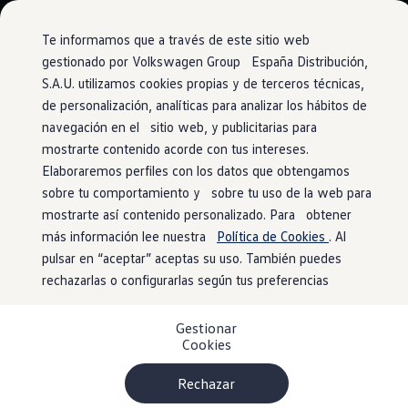
Vehículos
Modelos y configurador
Comerciales
Conoce todos los modelos
Te informamos que a través de este sitio web
Configura todos los modelos
gestionado por Volkswagen Group España Distribución,
Ver todos los modelos
S.A.U. utilizamos cookies propias y de terceros técnicas,
Ir
Ir
Ver todos los modelos
directamente
directamente
Soluciones estandarizadas
de personalización, analíticas para analizar los hábitos de
al contenido
al pie de
Campers
navegación en el sitio web, y publicitarias para
Ofertas y stock
página
mostrarte contenido acorde con tus intereses.
Ofertas para profesionales
Volkswagen nuevo en stock
Elaboraremos perfiles con los datos que obtengamos
Volkswagen de ocasión en stock
sobre tu comportamiento y sobre tu uso de la web para
Ofertas para particulares
mostrarte así contenido personalizado. Para obtener
Volkswagen nuevo en stock
Volkswagen de ocasión
más información lee nuestra
Política de Cookies
. Al
Eléctricos e híbridos
pulsar en “aceptar” aceptas su uso. También puedes
Simulador de autonomía
rechazarlas o configurarlas según tus preferencias
Simulador de carga
Simulador de ahorro
Plan Auto+
Gestionar
Ventajas para profesionales
Cookies
Ventajas para particulares
Financiación
Profesionales
Rechazar
My Leasing