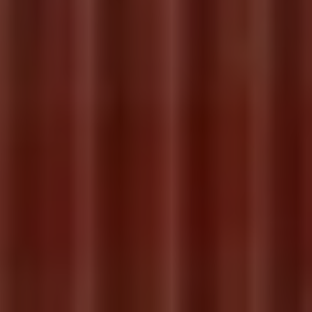
Servicio técnico para eléctricos
Asistencia y garantía
Asistencia en carretera
Garantía Volkswagen
Ventajas para profesionales
Vehículo de sustitución
Recogida y entrega del vehículo
ServicePlus
Volkswagen Long Drive
Ofertas posventa
Servicio técnico para eléctricos
Comunicados
Información sobre EA189
Reciclaje de vehículos
Retirada por seguridad de airbags Takata
Alquiler con Rent-a-Car
Accesorios Originales
Comunidad The Originals
Comunidad The Originals
Historias Originales
Concentración FurgoVolkswagen
La historia de las furgos Volkswagen
Consigue tu placa The Originals
Camper Tour