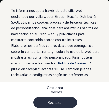
Vehículos
Modelos y configurador
Comerciales
Conoce todos los modelos
Te informamos que a través de este sitio web
Configura todos los modelos
gestionado por Volkswagen Group España Distribución,
Ver todos los modelos
S.A.U. utilizamos cookies propias y de terceros técnicas,
Ir
Ir
Ver todos los modelos
directamente
directamente
Soluciones estandarizadas
de personalización, analíticas para analizar los hábitos de
al contenido
al pie de
Campers
navegación en el sitio web, y publicitarias para
Ofertas y stock
página
mostrarte contenido acorde con tus intereses.
Ofertas para profesionales
Volkswagen nuevo en stock
Elaboraremos perfiles con los datos que obtengamos
Volkswagen de ocasión en stock
sobre tu comportamiento y sobre tu uso de la web para
Ofertas para particulares
mostrarte así contenido personalizado. Para obtener
Volkswagen nuevo en stock
Volkswagen de ocasión
más información lee nuestra
Política de Cookies
. Al
Eléctricos e híbridos
pulsar en “aceptar” aceptas su uso. También puedes
Simulador de autonomía
rechazarlas o configurarlas según tus preferencias
Simulador de carga
Simulador de ahorro
Plan Auto+
Gestionar
Ventajas para profesionales
Cookies
Ventajas para particulares
Financiación
Profesionales
Rechazar
My Leasing