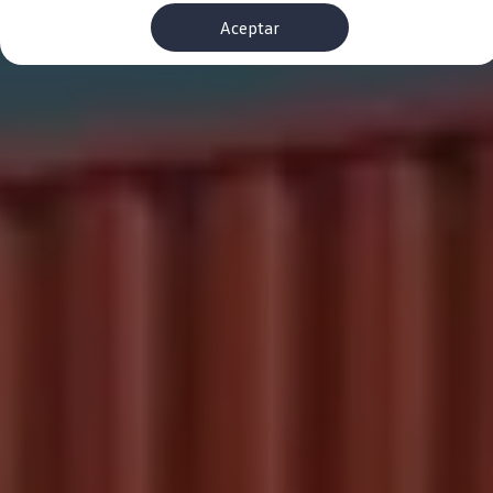
Financiación Estándar
Aceptar
Financiación para Volkswagen de ocasión
Seguros
Volkswagen 4Business
My Renting
Particulares
My Way
Financiación Estándar
Financiación para Volkswagen de ocasión
Seguros
My Renting
Conectividad
Ventajas para profesionales
Ventajas para particulares
VW Connect
Descarga de nuevas funcionalidades
Actualización de software
Car-Net
App-Connect
Clientes y posventa
Mantenimiento y reparaciones
Ventajas Servicio Oficial
Plan de mantenimiento
Baterías
Carrocería