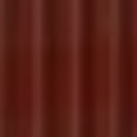
Servicio técnico para eléctricos
Asistencia y garantía
Asistencia en carretera
Garantía Volkswagen
Ventajas para profesionales
Vehículo de sustitución
Recogida y entrega del vehículo
ServicePlus
Volkswagen Long Drive
Ofertas posventa
Servicio técnico para eléctricos
Comunicados
Información sobre EA189
Reciclaje de vehículos
Retirada por seguridad de airbags Takata
Alquiler con Rent-a-Car
Accesorios Originales
Comunidad The Originals
Comunidad The Originals
Historias Originales
Concentración FurgoVolkswagen
La historia de las furgos Volkswagen
Consigue tu placa The Originals
Camper Tour