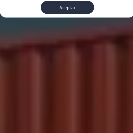
Financiación Estándar
Aceptar
Financiación para Volkswagen de ocasión
Seguros
Volkswagen 4Business
My Renting
Particulares
My Way
Financiación Estándar
Financiación para Volkswagen de ocasión
Seguros
My Renting
Conectividad
Ventajas para profesionales
Ventajas para particulares
VW Connect
Descarga de nuevas funcionalidades
Actualización de software
Car-Net
App-Connect
Clientes y posventa
Mantenimiento y reparaciones
Ventajas Servicio Oficial
Plan de mantenimiento
Baterías
Carrocería