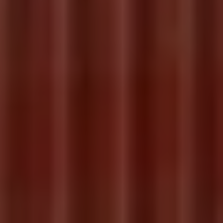
Servicio técnico para eléctricos
Asistencia y garantía
Asistencia en carretera
Garantía Volkswagen
Ventajas para profesionales
Vehículo de sustitución
Recogida y entrega del vehículo
ServicePlus
Volkswagen Long Drive
Ofertas posventa
Servicio técnico para eléctricos
Comunicados
Información sobre EA189
Reciclaje de vehículos
Retirada por seguridad de airbags Takata
Alquiler con Rent-a-Car
Accesorios Originales
Comunidad The Originals
Comunidad The Originals
Historias Originales
Concentración FurgoVolkswagen
La historia de las furgos Volkswagen
Consigue tu placa The Originals
Camper Tour