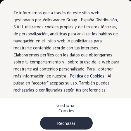
Vehículos
Modelos y configurador
Comerciales
Conoce todos los modelos
Te informamos que a través de este sitio web
Configura todos los modelos
gestionado por Volkswagen Group España Distribución,
Ver todos los modelos
S.A.U. utilizamos cookies propias y de terceros técnicas,
Ir
Ir
Ver todos los modelos
directamente
directamente
Soluciones estandarizadas
de personalización, analíticas para analizar los hábitos de
al contenido
al pie de
Campers
navegación en el sitio web, y publicitarias para
Ofertas y stock
página
mostrarte contenido acorde con tus intereses.
Ofertas para profesionales
Volkswagen nuevo en stock
Elaboraremos perfiles con los datos que obtengamos
Volkswagen de ocasión en stock
sobre tu comportamiento y sobre tu uso de la web para
Ofertas para particulares
mostrarte así contenido personalizado. Para obtener
Volkswagen nuevo en stock
Volkswagen de ocasión
más información lee nuestra
Política de Cookies
. Al
Eléctricos e híbridos
pulsar en “aceptar” aceptas su uso. También puedes
Simulador de autonomía
rechazarlas o configurarlas según tus preferencias
Simulador de carga
Simulador de ahorro
Plan Auto+
Gestionar
Ventajas para profesionales
Cookies
Ventajas para particulares
Financiación
Profesionales
Rechazar
My Leasing