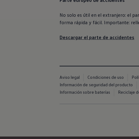
Parte europeo de accidentes
Financiación Estándar
Financiación para Volkswagen de ocasión
Seguros
No solo es útil en el extranjero: el 
Volkswagen 4Business
forma rápida y fácil. Importante: rell
My Renting
Particulares
My Way
Descargar el parte de accidentes
Financiación Estándar
Financiación para Volkswagen de ocasión
Seguros
My Renting
Conectividad
Ventajas para profesionales
Ventajas para particulares
Aviso legal
Condiciones de uso
Pol
VW Connect
Información de seguridad del producto
Descarga de nuevas funcionalidades
Actualización de software
Información sobre baterías
Reciclaje d
Car-Net
App-Connect
Clientes y posventa
Mantenimiento y reparaciones
Ventajas Servicio Oficial
Plan de mantenimiento
Baterías
Carrocería