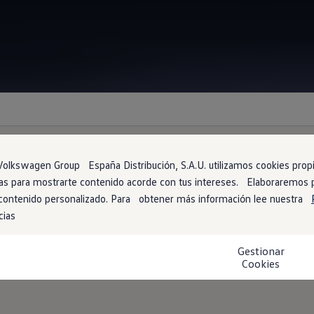
Información
olkswagen Group España Distribución, S.A.U. utilizamos cookies propia
arias para mostrarte contenido acorde con tus intereses. Elaboraremos
ra actuar en caso de 
 contenido personalizado. Para obtener más información lee nuestra
cias
 la calma, nuestros especialistas en accidentes te ayudarán en lo
Gestionar
to en trámites y otros documentos.
Cookies