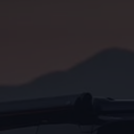
Servicio técnico para eléctricos
Asistencia y garantía
Asistencia en carretera
Garantía Volkswagen
Ventajas para profesionales
Vehículo de sustitución
Recogida y entrega del vehículo
ServicePlus
Volkswagen Long Drive
Ofertas posventa
Servicio técnico para eléctricos
Comunicados
Información sobre EA189
Reciclaje de vehículos
Retirada por seguridad de airbags Takata
Alquiler con Rent-a-Car
Accesorios Originales
Comunidad The Originals
Comunidad The Originals
Historias Originales
Concentración FurgoVolkswagen
La historia de las furgos Volkswagen
Consigue tu placa The Originals
Camper Tour