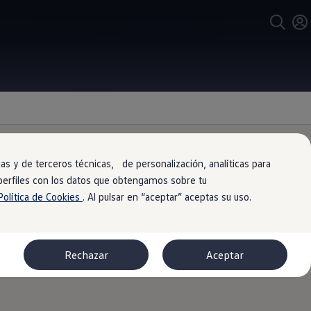
s y de terceros técnicas, de personalización, analíticas para
 perfiles con los datos que obtengamos sobre tu
accidente
Política de Cookies
. Al pulsar en “aceptar” aceptas su uso.
 que necesites: desde el transporte y
Rechazar
Aceptar