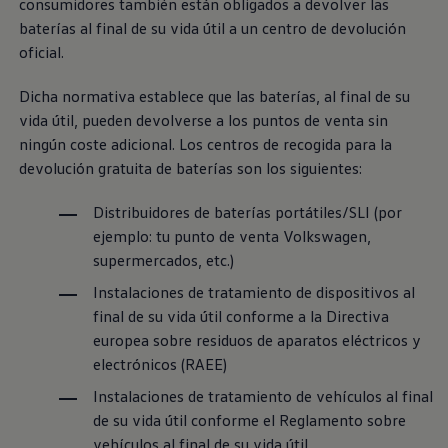
consumidores también están obligados a devolver las
Servicio técnico para eléctricos
baterías al final de su vida útil a un centro de devolución
Asistencia y garantía
Asistencia en carretera
oficial.
Garantía Volkswagen
Ventajas para profesionales
Dicha normativa establece que las baterías, al final de su
Vehículo de sustitución
Recogida y entrega del vehículo
vida útil, pueden devolverse a los puntos de venta sin
ServicePlus
ningún coste adicional. Los centros de recogida para la
Volkswagen Long Drive
devolución gratuita de baterías son los siguientes:
Ofertas posventa
Servicio técnico para eléctricos
Comunicados
Distribuidores de baterías portátiles/SLI (por
Información sobre EA189
ejemplo: tu punto de venta
Volkswagen
,
Reciclaje de vehículos
supermercados, etc.)
Retirada por seguridad de airbags Takata
Alquiler con Rent-a-Car
Instalaciones de tratamiento de dispositivos al
Accesorios Originales
final de su vida útil conforme a la Directiva
Comunidad The Originals
Comunidad The Originals
europea sobre residuos de aparatos eléctricos y
Historias Originales
electrónicos (RAEE)
Concentración FurgoVolkswagen
La historia de las furgos Volkswagen
Instalaciones de tratamiento de vehículos al final
Consigue tu placa The Originals
de su vida útil conforme el Reglamento sobre
Camper Tour
vehículos al final de su vida útil