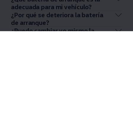
adecuada para mi vehículo?
¿Por qué se deteriora la batería
de arranque?
¿Puedo cambiar yo mismo la
batería de arranque?
Mostrar más (7)