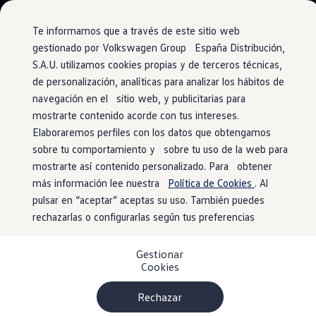
Vehículos
Modelos y configurador
Comerciales
Conoce todos los modelos
Te informamos que a través de este sitio web
Configura todos los modelos
gestionado por Volkswagen Group España Distribución,
Ver todos los modelos
S.A.U. utilizamos cookies propias y de terceros técnicas,
Ir
Ir
Ver todos los modelos
directamente
directamente
Soluciones estandarizadas
de personalización, analíticas para analizar los hábitos de
al contenido
al pie de
Información
Campers
navegación en el sitio web, y publicitarias para
Ofertas y stock
página
mostrarte contenido acorde con tus intereses.
Ofertas para profesionales
Volkswagen nuevo en stock
Elaboraremos perfiles con los datos que obtengamos
Volkswagen de ocasión en stock
sobre tu comportamiento y sobre tu uso de la web para
Devolución y reciclaje
de
Ofertas para particulares
mostrarte así contenido personalizado. Para obtener
Volkswagen nuevo en stock
Volkswagen de ocasión
más información lee nuestra
Política de Cookies
. Al
baterías
Eléctricos e híbridos
pulsar en “aceptar” aceptas su uso. También puedes
Simulador de autonomía
rechazarlas o configurarlas según tus preferencias
Simulador de carga
Simulador de ahorro
Plan Auto+
Gestionar
Ventajas para profesionales
Cookies
Ventajas para particulares
Financiación
Profesionales
Rechazar
My Leasing