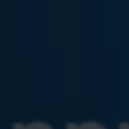
Servicio técnico para eléctricos
Asistencia y garantía
Asistencia en carretera
Garantía Volkswagen
Ventajas para profesionales
Vehículo de sustitución
Recogida y entrega del vehículo
ServicePlus
Volkswagen Long Drive
Ofertas posventa
Servicio técnico para eléctricos
Comunicados
Información sobre EA189
Reciclaje de vehículos
Retirada por seguridad de airbags Takata
Alquiler con Rent-a-Car
Accesorios Originales
Comunidad The Originals
Comunidad The Originals
Historias Originales
Concentración FurgoVolkswagen
La historia de las furgos Volkswagen
Consigue tu placa The Originals
Camper Tour