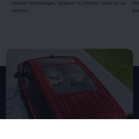
ocasión
Volkswagen
, tanto en su interior como en su
Ser
exterior.
Eu