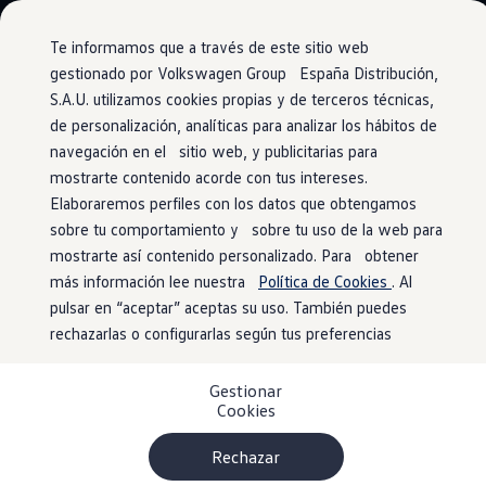
Vehículos
Modelos y configurador
Comerciales
Conoce todos los modelos
Te informamos que a través de este sitio web
Configura todos los modelos
gestionado por Volkswagen Group España Distribución,
Ver todos los modelos
S.A.U. utilizamos cookies propias y de terceros técnicas,
Ir
Ir
Ver todos los modelos
directamente
directamente
Soluciones estandarizadas
de personalización, analíticas para analizar los hábitos de
Ventajas Approved
al contenido
al pie de
Campers
navegación en el sitio web, y publicitarias para
Ofertas y stock
página
mostrarte contenido acorde con tus intereses.
Ofertas para profesionales
Volkswagen nuevo en stock
Elaboraremos perfiles con los datos que obtengamos
Volkswagen de ocasión en stock
sobre tu comportamiento y sobre tu uso de la web para
Kilometraje
certificado
Ofertas para particulares
mostrarte así contenido personalizado. Para obtener
Volkswagen nuevo en stock
Volkswagen de ocasión
más información lee nuestra
Política de Cookies
. Al
Eléctricos e híbridos
Todos los vehículos de ocasión
pulsar en “aceptar” aceptas su uso. También puedes
Volkswagen
Approved
Simulador de autonomía
cuentan con el kilometraje certificado por nuestros
rechazarlas o configurarlas según tus preferencias
Simulador de carga
Simulador de ahorro
expertos de los Servicios Oficiales.
Plan Auto+
Gestionar
Ventajas para profesionales
Por esta razón, la calidad y la fiabilidad de nuestros
Cookies
Ventajas para particulares
productos están garantizadas, ofreciendo la mejor
Financiación
Profesionales
Rechazar
experiencia de conducción a nuestros clientes.
My Leasing