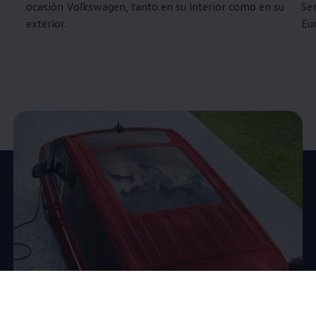
ocasión
Volkswagen
, tanto en su interior como en su
Ser
exterior.
Eu