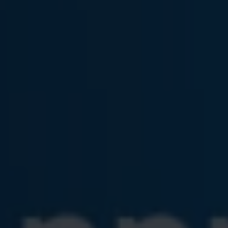
Servicio técnico para eléctricos
Asistencia y garantía
Asistencia en carretera
Garantía Volkswagen
Ventajas para profesionales
Vehículo de sustitución
Recogida y entrega del vehículo
ServicePlus
Volkswagen Long Drive
Ofertas posventa
Servicio técnico para eléctricos
Comunicados
Información sobre EA189
Reciclaje de vehículos
Retirada por seguridad de airbags Takata
Alquiler con Rent-a-Car
Accesorios Originales
Comunidad The Originals
Comunidad The Originals
Historias Originales
Concentración FurgoVolkswagen
La historia de las furgos Volkswagen
Consigue tu placa The Originals
Camper Tour