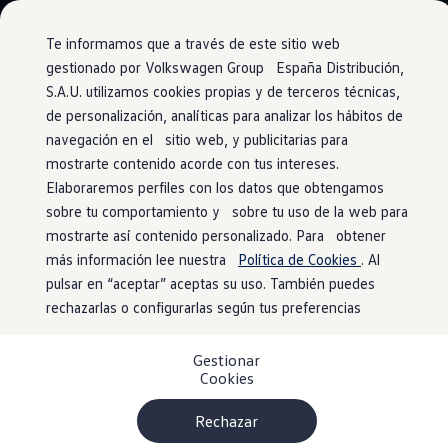
Vehículos
Modelos y configurador
Comerciales
Conoce todos los modelos
Te informamos que a través de este sitio web
Configura todos los modelos
gestionado por Volkswagen Group España Distribución,
Ver todos los modelos
S.A.U. utilizamos cookies propias y de terceros técnicas,
Ir
Ir
Ver todos los modelos
directamente
directamente
Soluciones estandarizadas
de personalización, analíticas para analizar los hábitos de
Ventajas Approved
al contenido
al pie de
Campers
navegación en el sitio web, y publicitarias para
Ofertas y stock
página
mostrarte contenido acorde con tus intereses.
Ofertas para profesionales
Volkswagen nuevo en stock
Elaboraremos perfiles con los datos que obtengamos
Volkswagen de ocasión en stock
sobre tu comportamiento y sobre tu uso de la web para
Revisión de
126 puntos
Ofertas para particulares
mostrarte así contenido personalizado. Para obtener
Volkswagen nuevo en stock
Volkswagen de ocasión
más información lee nuestra
Política de Cookies
. Al
Eléctricos e híbridos
En
Volkswagen
pulsar en “aceptar” aceptas su uso. También puedes
Approved verificamos de manera
Simulador de autonomía
exhaustiva los vehículos de ocasión
rechazarlas o configurarlas según tus preferencias
Volkswagen
, tanto en
Simulador de carga
Simulador de ahorro
su interior como en su exterior. No solo eso, también los
Plan Auto+
preparamos con la máxima profesionalidad para ofrecerte
Gestionar
Ventajas para profesionales
Cookies
la mayor fiabilidad posible.
Ventajas para particulares
Financiación
Profesionales
Rechazar
My Leasing