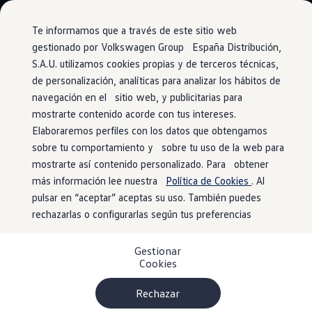
Vehículos
Modelos y configurador
Comerciales
Conoce todos los modelos
Te informamos que a través de este sitio web
Configura todos los modelos
gestionado por Volkswagen Group España Distribución,
Ver todos los modelos
S.A.U. utilizamos cookies propias y de terceros técnicas,
Ir
Ir
Ver todos los modelos
directamente
directamente
Soluciones estandarizadas
de personalización, analíticas para analizar los hábitos de
Ventajas Approved
al contenido
al pie de
Campers
navegación en el sitio web, y publicitarias para
Ofertas y stock
página
mostrarte contenido acorde con tus intereses.
Ofertas para profesionales
Volkswagen nuevo en stock
Elaboraremos perfiles con los datos que obtengamos
Volkswagen de ocasión en stock
sobre tu comportamiento y sobre tu uso de la web para
Kilometraje
certificado
Ofertas para particulares
mostrarte así contenido personalizado. Para obtener
Volkswagen nuevo en stock
Volkswagen de ocasión
más información lee nuestra
Política de Cookies
. Al
Eléctricos e híbridos
Todos los vehículos de ocasión
pulsar en “aceptar” aceptas su uso. También puedes
Volkswagen
Approved
Simulador de autonomía
cuentan con el kilometraje certificado por nuestros
rechazarlas o configurarlas según tus preferencias
Simulador de carga
Simulador de ahorro
expertos de los Servicios Oficiales.
Plan Auto+
Gestionar
Ventajas para profesionales
Por esta razón, la calidad y la fiabilidad de nuestros
Cookies
Ventajas para particulares
productos están garantizadas, ofreciendo la mejor
Financiación
Profesionales
Rechazar
experiencia de conducción a nuestros clientes.
My Leasing