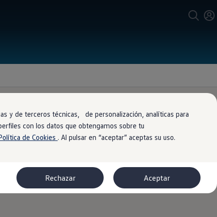
s y de terceros técnicas, de personalización, analíticas para
 perfiles con los datos que obtengamos sobre tu
Política de Cookies
. Al pulsar en “aceptar” aceptas su uso.
anto en su interior como en su
Rechazar
Aceptar
iabilidad posible.