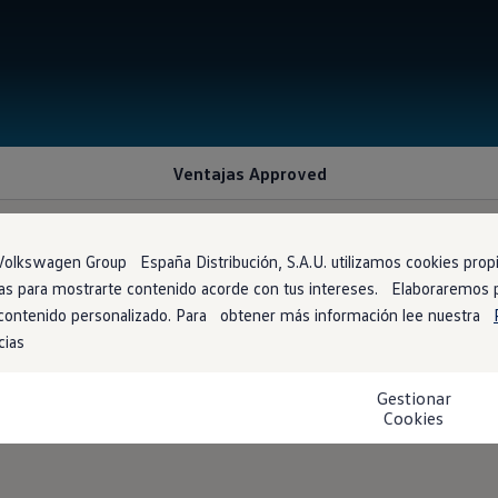
Ventajas Approved
olkswagen Group España Distribución, S.A.U. utilizamos cookies propia
arias para mostrarte contenido acorde con tus intereses. Elaboraremos
126 puntos
 contenido personalizado. Para obtener más información lee nuestra
cias
 de manera exhaustiva los vehículos de ocasión
Volkswagen
, t
Gestionar
reparamos con la máxima profesionalidad para ofrecerte la mayor f
Cookies