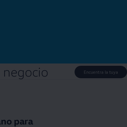
u negocio
Encuentra la tuya
no para