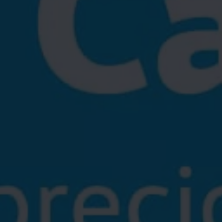
Servicio técnico para eléctricos
Asistencia y garantía
Asistencia en carretera
Garantía Volkswagen
Ventajas para profesionales
Vehículo de sustitución
Recogida y entrega del vehículo
ServicePlus
Volkswagen Long Drive
Ofertas posventa
Servicio técnico para eléctricos
Comunicados
Información sobre EA189
Reciclaje de vehículos
Retirada por seguridad de airbags Takata
Alquiler con Rent-a-Car
Accesorios Originales
Comunidad The Originals
Comunidad The Originals
Historias Originales
Concentración FurgoVolkswagen
La historia de las furgos Volkswagen
Consigue tu placa The Originals
Camper Tour