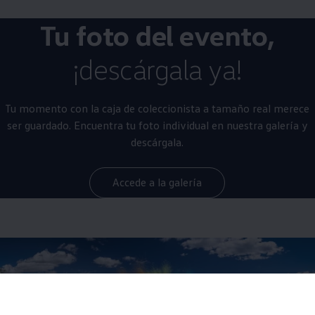
Tu foto del evento,
¡descárgala ya!
Tu momento con la caja de coleccionista a tamaño real merece
ser guardado. Encuentra tu foto individual en nuestra galería y
descárgala.
Accede a la galería