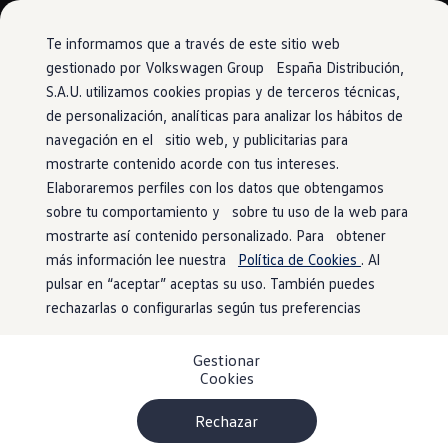
Vehículos
Modelos y configurador
Comerciales
Conoce todos los modelos
Te informamos que a través de este sitio web
Configura todos los modelos
gestionado por Volkswagen Group España Distribución,
Ver todos los modelos
S.A.U. utilizamos cookies propias y de terceros técnicas,
Ir
Ir
Ver todos los modelos
directamente
directamente
Soluciones estandarizadas
de personalización, analíticas para analizar los hábitos de
Novedad
al contenido
al pie de
Campers
navegación en el sitio web, y publicitarias para
Ofertas y stock
página
mostrarte contenido acorde con tus intereses.
Ofertas para profesionales
Volkswagen nuevo en stock
Elaboraremos perfiles con los datos que obtengamos
Volkswagen de ocasión en stock
sobre tu comportamiento y sobre tu uso de la web para
Elige tu menú Food
Ofertas para particulares
mostrarte así contenido personalizado. Para obtener
Volkswagen nuevo en stock
Volkswagen de ocasión
más información lee nuestra
Política de Cookies
. Al
Truck
1
Eléctricos e híbridos
pulsar en “aceptar” aceptas su uso. También puedes
Simulador de autonomía
rechazarlas o configurarlas según tus preferencias
Simulador de carga
Menú adulto:
Simulador de ahorro
Plan Auto+
Gestionar
Ventajas para profesionales
Hamburguesa o Pizza con acompañamiento + Postre +
Cookies
Ventajas para particulares
2
Financiación
¡Barra libre!
Profesionales
Rechazar
My Leasing