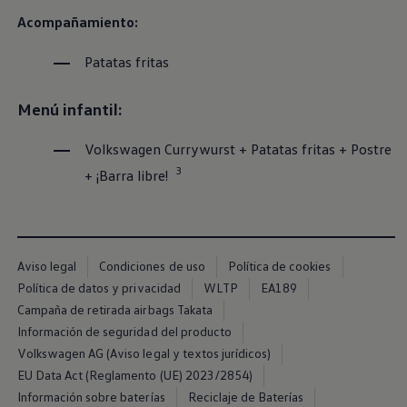
Servicio técnico para eléctricos
Acompañamiento:
Asistencia y garantía
Asistencia en carretera
Garantía Volkswagen
Patatas fritas
Ventajas para profesionales
Vehículo de sustitución
Menú infantil:
Recogida y entrega del vehículo
ServicePlus
Volkswagen Long Drive
Volkswagen
Currywurst + Patatas fritas + Postre
Ofertas posventa
3
Servicio técnico para eléctricos
+ ¡Barra libre!
Comunicados
Información sobre EA189
Reciclaje de vehículos
Retirada por seguridad de airbags Takata
Alquiler con Rent-a-Car
Aviso legal
Condiciones de uso
Política de cookies
Accesorios Originales
Comunidad The Originals
Política de datos y privacidad
WLTP
EA189
Comunidad The Originals
Campaña de retirada airbags Takata
Historias Originales
Información de seguridad del producto
Concentración FurgoVolkswagen
La historia de las furgos Volkswagen
Volkswagen AG (Aviso legal y textos jurídicos)
Consigue tu placa The Originals
EU Data Act (Reglamento (UE) 2023/2854)
Camper Tour
Información sobre baterías
Reciclaje de Baterías