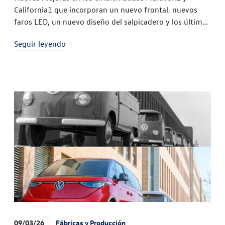
California1 que incorporan un nuevo frontal, nuevos
faros LED, un nuevo diseño del salpicadero y los últimos
sistemas de asistencia Características propias del T1:
Seguir leyendo
Volkswagen Vehículos Comerciales ha
09/03/26
Fábricas y Producción