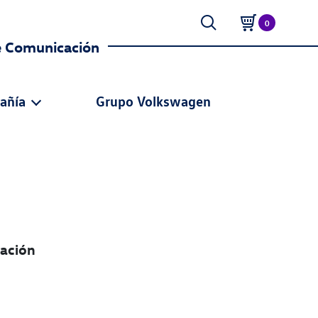
0
e Comunicación
añía
Grupo Volkswagen
cación