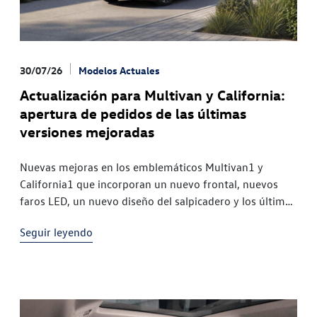
30/07/26
Modelos Actuales
Actualización para Multivan y California:
apertura de pedidos de las últimas
versiones mejoradas
Nuevas mejoras en los emblemáticos Multivan1 y
California1 que incorporan un nuevo frontal, nuevos
faros LED, un nuevo diseño del salpicadero y los últimos
sistemas de asistencia Características propias del T1:
Seguir leyendo
Volkswagen Vehículos Comerciales ha