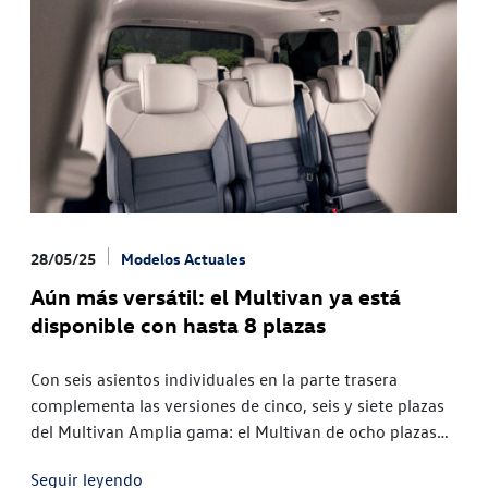
28/05/25
Modelos Actuales
Aún más versátil: el Multivan ya está
disponible con hasta 8 plazas
Con seis asientos individuales en la parte trasera
complementa las versiones de cinco, seis y siete plazas
del Multivan Amplia gama: el Multivan de ocho plazas
estará disponible como equipamiento opcional en todos
Seguir leyendo
los acabados