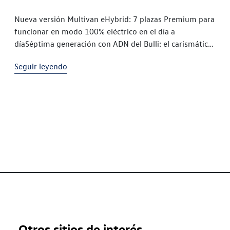
Nueva versión Multivan eHybrid: 7 plazas Premium para
funcionar en modo 100% eléctrico en el día a
díaSéptima generación con ADN del Bulli: el carismático
Multivan sigue el diseño icónico de sus míticos
Seguir leyendo
predecesores y
Otros sitios de interés