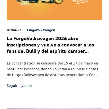
07/04/26
FurgoVolkswagen
La FurgoVolkswagen 2026 abre
inscripciones y vuelve a convocar a los
fans del Bulli y del espíritu camper
original
La concentración se celebrará del 15 al 17 de mayo en
Sant Pere Pescador, donde volverán a reunirse cientos
de furgos Volkswagen de distintas generaciones Con
más de veinte ediciones celebradas, la FurgoVolkswagen
Seguir leyendo
continúa siendo