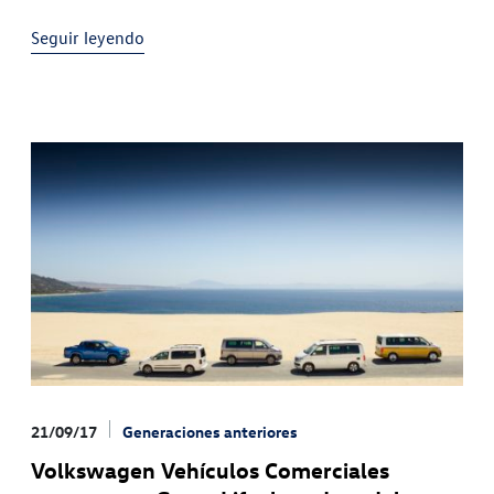
posibilita la integración de nuevos sistemas de
Seguir leyendo
asistencia Siempre conectada: la radio digital
21/09/17
Generaciones anteriores
Volkswagen Vehículos Comerciales