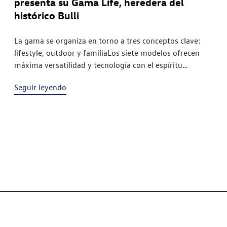
presenta su Gama Life, heredera del
histórico Bulli
La gama se organiza en torno a tres conceptos clave:
lifestyle, outdoor y familiaLos siete modelos ofrecen
máxima versatilidad y tecnología con el espíritu
aventurero que caracteriza a la marcaLos 50 trajeron
Seguir leyendo
consigo algo nuevo.