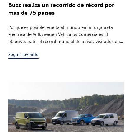
Buzz realiza un recorrido de récord por
más de 75 países
Porque es posible: vuelta al mundo en la furgoneta
eléctrica de Volkswagen Vehículos Comerciales El
objetivo: batir el récord mundial de países visitados en
un solo viaje en un vehículo eléctrico Volkswagen
Seguir leyendo
Vehículos Comerciales, el