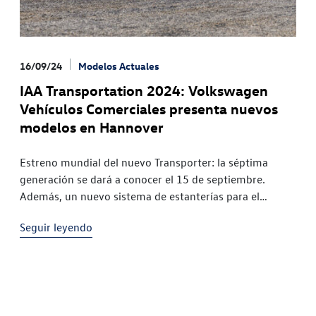
16/09/24
Modelos Actuales
IAA Transportation 2024: Volkswagen
Vehículos Comerciales presenta nuevos
modelos en Hannover
Estreno mundial del nuevo Transporter: la séptima
generación se dará a conocer el 15 de septiembre.
Además, un nuevo sistema de estanterías para el
comercio, la mensajería y el transporte se ofrecerá de
Seguir leyendo
fábrica La