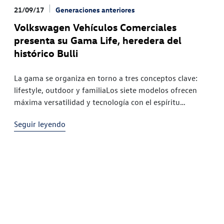
21/09/17
Generaciones anteriores
Volkswagen Vehículos Comerciales
presenta su Gama Life, heredera del
histórico Bulli
La gama se organiza en torno a tres conceptos clave:
lifestyle, outdoor y familiaLos siete modelos ofrecen
máxima versatilidad y tecnología con el espíritu
aventurero que caracteriza a la marcaLos 50 trajeron
Seguir leyendo
consigo algo nuevo.