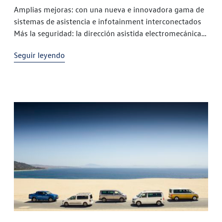
Amplias mejoras: con una nueva e innovadora gama de
sistemas de asistencia e infotainment interconectados
Más la seguridad: la dirección asistida electromecánica
posibilita la integración de nuevos sistemas de
Seguir leyendo
asistencia Siempre conectada: la radio digital