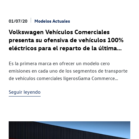
01/07/20
Modelos Actuales
Volkswagen Vehículos Comerciales
presenta su ofensiva de vehículos 100%
eléctricos para el reparto de la última
milla
Es la primera marca en ofrecer un modelo cero
emisiones en cada uno de los segmentos de transporte
de vehículos comerciales ligerosGama Commerce
electrificada: e-Caddy ABT, e-Transporter ABT y e-
Seguir leyendo
CrafterEstrategia a futuro basada en la Plataforma MEB:
ID. Buzz / ID. Buzz Cargo, claves de la nueva eraHace
apenas unas semanas, Volkswagen Vehículos
Comerciales anunciaba la llegada al mercado español
del e-Caddy ABT y el e-Transporter ABT. Con el
lanzamiento de estos nuevos modelos, la marca ha
ampliado su ofensiva eléctrica -hasta ahora liderada por