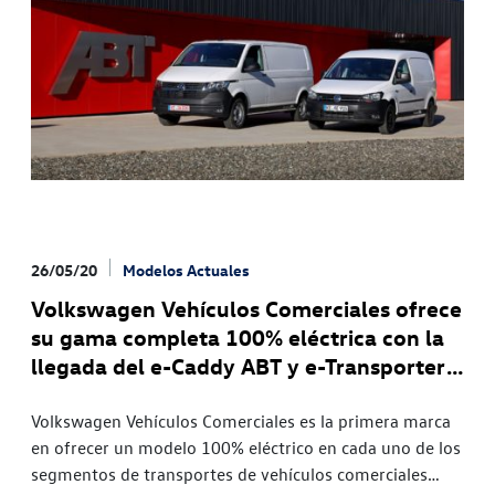
el e-Crafter- y se posiciona como la primera marca con
un modelo 100% eléctrico en cada uno de los
segmentos relevantes del mercado de vehículos
comerciales ligeros. Volkswagen ha querido aprovechar
este paso adelante en su compromiso hacia la
electrificación para presentar su estrategia de
ecomovilidad y mostrar el futuro hacia el que se
encamina la marca.
26/05/20
Modelos Actuales
Volkswagen Vehículos Comerciales ofrece
su gama completa 100% eléctrica con la
llegada del e-Caddy ABT y e-Transporter
ABT
Volkswagen Vehículos Comerciales es la primera marca
en ofrecer un modelo 100% eléctrico en cada uno de los
segmentos de transportes de vehículos comerciales