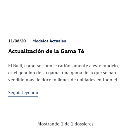
11/06/20
Modelos Actuales
Actualización de la Gama T6
El Bulli, como se conoce cariñosamente a este modelo,
es el genuino de su gama, una gama de la que se han
vendido más de doce millones de unidades en todo el
mundo. El renovado T6. Icono de última generación. La
Seguir leyendo
nueva versión actualizada del T6 tiene ahora acceso a
Internet, indica la información de […]
Mostrando 1 de 1 dossieres