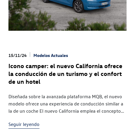
completa de autocaravanas
15/11/24
Modelos Actuales
Icono camper: el nuevo California ofrece
la conducción de un turismo y el confort
de un hotel
Diseñada sobre la avanzada plataforma MQB, el nuevo
modelo ofrece una experiencia de conducción similar a
la de un coche El nuevo California emplea el concepto
de tres espacios gracias a la inclusión de dos puertas
Seguir leyendo
laterales correderas en toda la gama En su séptima
generación, el vehículo camper por excelencia mantiene