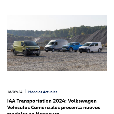
su esencia como símbolo de libertad Una historia de
éxito: desde que se fabricó la primera unidad en 1988
se han vendido más de 280.000 unidades en todo el
mundo Año récord en España: las ventas del California
en 2024 marcan un hito histórico Estrena versión PHEV
4Motion, cambio DSG en toda la gama y doble puerta
lateral corredera de serie, entre otras novedades Albert
García, director general de Volkswagen Vehículos
Comerciales: “2024 será un año extraordinario. Estamos
en un momento inmejorable a nivel de producto en la
historia de la marca. La llegada de nuevos modelos,
como el California, nos va a permitir seguir creciendo y
consolidar nuestro posicionamiento con uno de los
modelos más icónicos, reconocidos y queridos de
nuestra gama”
16/09/24
Modelos Actuales
IAA Transportation 2024: Volkswagen
Vehículos Comerciales presenta nuevos
modelos en Hannover