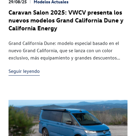
29/08/25
Modelos Actuales
Caravan Salon 2025: VWCV presenta los
nuevos modelos Grand California Dune y
California Energy
Grand California Dune: modelo especial basado en el
nuevo Grand California, que se lanza con un color
exclusivo, más equipamiento y grandes descuentos
Nuevo Grand California: los acabados en madera realzan
Seguir leyendo
el ambiente acogedor del interior, las redes para
equipaje optimizan los espacios de almacenamiento y la
mesa de comedor interior ahora también se puede
utilizar en el exterior California Energy: el modelo
especial Energy se lanza como Beach Camper, Coast y
Ocean con un equipamiento de alta gama que incluye
toldo y llantas de aluminio La familia California en el
pabellón 16: Grand California, California y Caddy
California - VWCV en el Caravan Salon con la gama