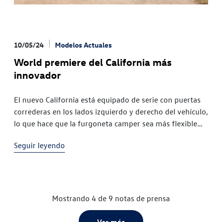
diseño del habitáculo, nuevo sistema de
infoentretenimiento y nuevos sistemas de asistencia
Nuevas versiones del Caddy: estreno en la feria del
Caddy eHybrid (híbrido enchufable) y de la nueva
10/05/24
Modelos Actuales
versión Cargo Caddy Flexible con asiento corrido
World premiere del California más
trasero variable
innovador
El nuevo California está equipado de serie con puertas
correderas en los lados izquierdo y derecho del vehículo,
lo que hace que la furgoneta camper sea más flexible
que nunca Primera furgoneta camper de Volkswagen
Seguir leyendo
Vehículos Comerciales que se ofrecerá con propulsión
híbrida enchufable junto con un sistema de tracción
total A partir de julio se podrán encargar cinco
versiones del nuevo California con techo elevable y gran
equipamiento de serie: Beach, Beach Tour, Beach
Mostrando 4 de 9 notas de prensa
Camper, Coast y Ocean Las funciones relacionadas con
la camper pueden controlarse mediante una pantalla en