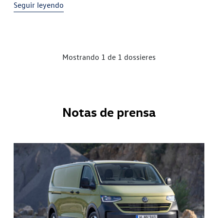
Seguir leyendo
nueva versión actualizada del T6 tiene ahora acceso a
Internet, indica la información de […]
Mostrando 1 de 1 dossieres
Notas de prensa