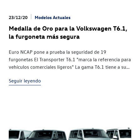
23/12/20
Modelos Actuales
Medalla de Oro para la Volkswagen T6.1,
la furgoneta más segura
Euro NCAP pone a prueba la seguridad de 19
furgonetas El Transporter T6.1 "marca la referencia para
vehículos comerciales ligeros" La gama T6.1 tiene a su
disposición una amplia gama de sistemas de asistencia
Seguir leyendo
al conductor El consorcio Euro NCAP acaba de probar la
seguridad de 19 vehículos comerciales ligeros. Las
pruebas se focalizaron en la disponibilidad y el
funcionamiento de los sistemas de seguridad activa. El
Transporter T6.1 de Volkswagen Vehículos Comerciales
quedó en primera posición y, por consiguiente, ha
recibido una medalla de oro del Euro NCAP.