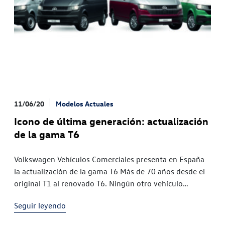
11/06/20
Modelos Actuales
Icono de última generación: actualización
de la gama T6
Volkswagen Vehículos Comerciales presenta en España
la actualización de la gama T6 Más de 70 años desde el
original T1 al renovado T6. Ningún otro vehículo
comercial se ha ofrecido continuadamente tanto tiempo
Seguir leyendo
La actualización de la gama T6 incorpora tecnología y
asistentes de conducción que le sitúan a la altura de los