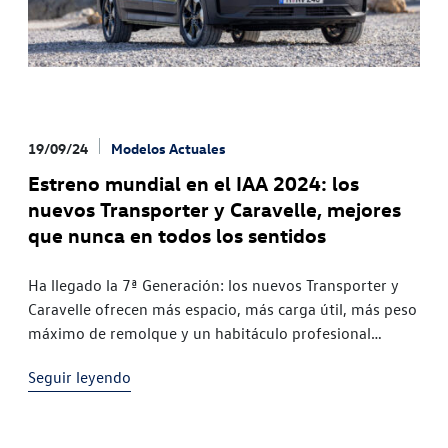
19/09/24
Modelos Actuales
Estreno mundial en el IAA 2024: los
nuevos Transporter y Caravelle, mejores
que nunca en todos los sentidos
Ha llegado la 7ª Generación: los nuevos Transporter y
Caravelle ofrecen más espacio, más carga útil, más peso
máximo de remolque y un habitáculo profesional
Innovadora gama de propulsores a la altura de los
Seguir leyendo
tiempos: los eficientes vehículos turbodiésel con
tracción delantera y total se complementan con
híbridos enchufables y propulsores eléctricos ADN de