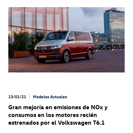
diseño icónico: la 7ª generación del Transporter sigue el
estilo inconfundible de sus seis predecesores con su
diseño exterior claro y llamativo El vehículo adecuado
para cada cliente: Volkswagen Vehículos Comerciales
completa la familia Bulli con los nuevos Transporter y
Caravelle
13/01/21
Modelos Actuales
Gran mejoría en emisiones de NOx y
consumos en los motores recién
estrenados por el Volkswagen T6.1