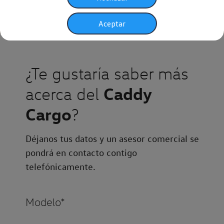
Aceptar
¿Te gustaría saber más
Caddy
acerca del
Cargo
?
Déjanos tus datos y un asesor comercial se
pondrá en contacto contigo
telefónicamente.
Modelo*