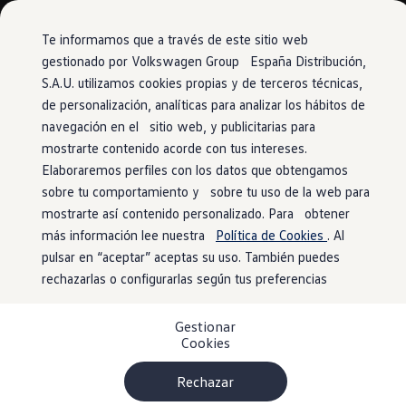
Vehículos
Modelos y configurador
Comerciales
Conoce todos los modelos
Te informamos que a través de este sitio web
Configura todos los modelos
gestionado por Volkswagen Group España Distribución,
Ver todos los modelos
S.A.U. utilizamos cookies propias y de terceros técnicas,
Ir
Ir
Ver todos los modelos
directamente
directamente
Soluciones estandarizadas
de personalización, analíticas para analizar los hábitos de
al contenido
al pie de
Campers
navegación en el sitio web, y publicitarias para
Ofertas y stock
página
mostrarte contenido acorde con tus intereses.
Ofertas para profesionales
Volkswagen nuevo en stock
Elaboraremos perfiles con los datos que obtengamos
Volkswagen de ocasión en stock
sobre tu comportamiento y sobre tu uso de la web para
Ofertas para particulares
mostrarte así contenido personalizado. Para obtener
Volkswagen nuevo en stock
Volkswagen de ocasión
más información lee nuestra
Política de Cookies
. Al
Eléctricos e híbridos
pulsar en “aceptar” aceptas su uso. También puedes
Simulador de autonomía
rechazarlas o configurarlas según tus preferencias
Simulador de carga
Simulador de ahorro
Plan Auto+
Gestionar
Ventajas para profesionales
Cookies
Ventajas para particulares
Financiación
Profesionales
Rechazar
My Leasing