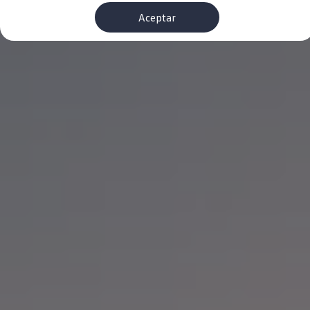
Financiación Estándar
Aceptar
Financiación para Volkswagen de ocasión
Seguros
Volkswagen 4Business
My Renting
Particulares
My Way
Financiación Estándar
Financiación para Volkswagen de ocasión
Seguros
My Renting
Conectividad
Ventajas para profesionales
Ventajas para particulares
VW Connect
Descarga de nuevas funcionalidades
Actualización de software
Car-Net
App-Connect
Clientes y posventa
Mantenimiento y reparaciones
Ventajas Servicio Oficial
Plan de mantenimiento
Baterías
Carrocería