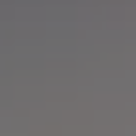
Servicio técnico para eléctricos
Asistencia y garantía
Asistencia en carretera
Garantía Volkswagen
Ventajas para profesionales
Vehículo de sustitución
Recogida y entrega del vehículo
ServicePlus
Volkswagen Long Drive
Ofertas posventa
Servicio técnico para eléctricos
Comunicados
Información sobre EA189
Reciclaje de vehículos
Retirada por seguridad de airbags Takata
Alquiler con Rent-a-Car
Accesorios Originales
Comunidad The Originals
Comunidad The Originals
Historias Originales
Concentración FurgoVolkswagen
La historia de las furgos Volkswagen
Consigue tu placa The Originals
Camper Tour