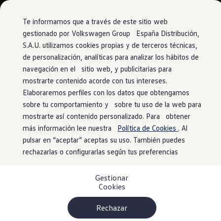
Vehículos
Modelos y configurador
Comerciales
Conoce todos los modelos
Te informamos que a través de este sitio web
Configura todos los modelos
gestionado por Volkswagen Group España Distribución,
Ver todos los modelos
S.A.U. utilizamos cookies propias y de terceros técnicas,
Ir
Ir
Ver todos los modelos
directamente
directamente
Soluciones estandarizadas
de personalización, analíticas para analizar los hábitos de
al contenido
al pie de
Campers
navegación en el sitio web, y publicitarias para
Ofertas y stock
página
mostrarte contenido acorde con tus intereses.
Ofertas para profesionales
Volkswagen nuevo en stock
Elaboraremos perfiles con los datos que obtengamos
Volkswagen de ocasión en stock
sobre tu comportamiento y sobre tu uso de la web para
Ofertas para particulares
mostrarte así contenido personalizado. Para obtener
Volkswagen nuevo en stock
Volkswagen de ocasión
más información lee nuestra
Política de Cookies
. Al
Eléctricos e híbridos
pulsar en “aceptar” aceptas su uso. También puedes
Simulador de autonomía
rechazarlas o configurarlas según tus preferencias
Simulador de carga
Simulador de ahorro
Plan Auto+
Gestionar
Ventajas para profesionales
Cookies
Ventajas para particulares
Financiación
Profesionales
Rechazar
My Leasing