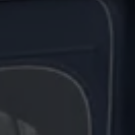
Servicio técnico para eléctricos
Asistencia y garantía
Asistencia en carretera
Garantía Volkswagen
Ventajas para profesionales
Vehículo de sustitución
Recogida y entrega del vehículo
ServicePlus
Volkswagen Long Drive
Ofertas posventa
Servicio técnico para eléctricos
Comunicados
Información sobre EA189
Reciclaje de vehículos
Retirada por seguridad de airbags Takata
Alquiler con Rent-a-Car
Accesorios Originales
Comunidad The Originals
Comunidad The Originals
Historias Originales
Concentración FurgoVolkswagen
La historia de las furgos Volkswagen
Consigue tu placa The Originals
Camper Tour