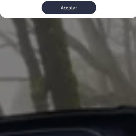
Financiación Estándar
Aceptar
Financiación para Volkswagen de ocasión
Seguros
Volkswagen 4Business
My Renting
Particulares
My Way
Financiación Estándar
Financiación para Volkswagen de ocasión
Seguros
My Renting
Conectividad
Ventajas para profesionales
Ventajas para particulares
VW Connect
Descarga de nuevas funcionalidades
Actualización de software
Car-Net
App-Connect
Clientes y posventa
Mantenimiento y reparaciones
Ventajas Servicio Oficial
Plan de mantenimiento
Baterías
Carrocería