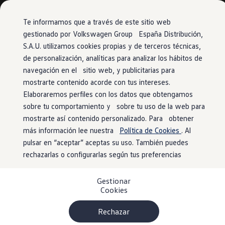
Modelos y configurador
Conoce todos los modelos
Te informamos que a través de este sitio web
Configura todos los modelos
gestionado por Volkswagen Group España Distribución,
Ver todos los modelos
S.A.U. utilizamos cookies propias y de terceros técnicas,
Ir
Ir
Ver todos los modelos
directamente
directamente
Soluciones estandarizadas
de personalización, analíticas para analizar los hábitos de
al contenido
al pie de
Campers
navegación en el sitio web, y publicitarias para
Ofertas y stock
página
mostrarte contenido acorde con tus intereses.
Ofertas para profesionales
Volkswagen nuevo en stock
Elaboraremos perfiles con los datos que obtengamos
Volkswagen de ocasión en stock
sobre tu comportamiento y sobre tu uso de la web para
Ofertas para particulares
mostrarte así contenido personalizado. Para obtener
Volkswagen nuevo en stock
Volkswagen de ocasión
más información lee nuestra
Política de Cookies
. Al
Eléctricos e híbridos
pulsar en “aceptar” aceptas su uso. También puedes
Simulador de autonomía
rechazarlas o configurarlas según tus preferencias
Simulador de carga
Simulador de ahorro
Plan Auto+
Gestionar
Ventajas para profesionales
Cookies
Ventajas para particulares
Financiación
Profesionales
Rechazar
My Leasing