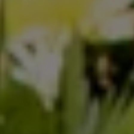
Servicio técnico para eléctricos
Asistencia y garantía
Asistencia en carretera
Garantía Volkswagen
Ventajas para profesionales
Vehículo de sustitución
Recogida y entrega del vehículo
ServicePlus
Volkswagen Long Drive
Ofertas posventa
Servicio técnico para eléctricos
Comunicados
Información sobre EA189
Reciclaje de vehículos
Retirada por seguridad de airbags Takata
Alquiler con Rent-a-Car
Accesorios Originales
Comunidad The Originals
Comunidad The Originals
Historias Originales
Concentración FurgoVolkswagen
La historia de las furgos Volkswagen
Consigue tu placa The Originals
Camper Tour