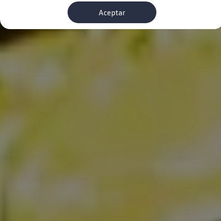
Financiación Estándar
Aceptar
Financiación para Volkswagen de ocasión
Seguros
Volkswagen 4Business
My Renting
Particulares
My Way
Financiación Estándar
Financiación para Volkswagen de ocasión
Seguros
My Renting
Conectividad
Ventajas para profesionales
Ventajas para particulares
VW Connect
Descarga de nuevas funcionalidades
Actualización de software
Car-Net
App-Connect
Clientes y posventa
Mantenimiento y reparaciones
Ventajas Servicio Oficial
Plan de mantenimiento
Baterías
Carrocería