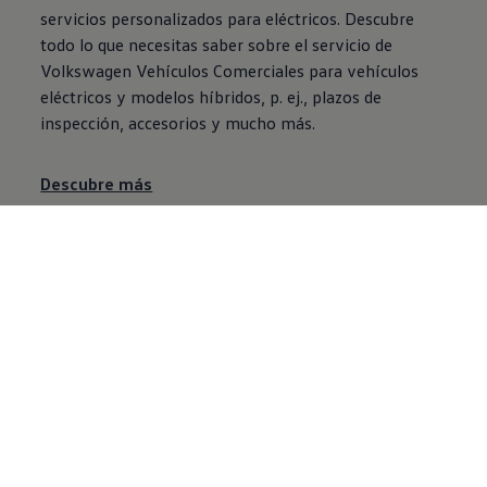
servicios personalizados para eléctricos. Descubre
todo lo que necesitas saber sobre el servicio de
Volkswagen
Vehículos
Comerciales
para vehículos
eléctricos y modelos híbridos, p. ej., plazos de
inspección, accesorios y mucho más.
Descubre más