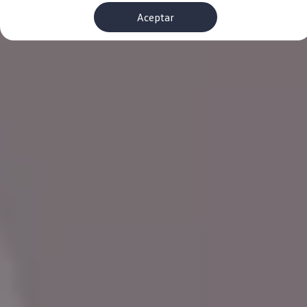
Financiación Estándar
Aceptar
Financiación para Volkswagen de ocasión
Seguros
Volkswagen 4Business
My Renting
Particulares
My Way
Financiación Estándar
Financiación para Volkswagen de ocasión
Seguros
My Renting
Conectividad
Ventajas para profesionales
Ventajas para particulares
VW Connect
Descarga de nuevas funcionalidades
Actualización de software
Car-Net
App-Connect
Clientes y posventa
Mantenimiento y reparaciones
Ventajas Servicio Oficial
Plan de mantenimiento
Baterías
Carrocería