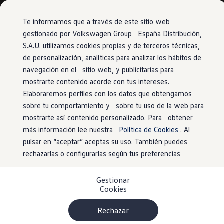
Vehículos
Modelos y configurador
Comerciales
Conoce todos los modelos
Te informamos que a través de este sitio web
Configura todos los modelos
gestionado por Volkswagen Group España Distribución,
Ver todos los modelos
S.A.U. utilizamos cookies propias y de terceros técnicas,
Ir
Ir
Ver todos los modelos
directamente
directamente
Soluciones estandarizadas
de personalización, analíticas para analizar los hábitos de
al contenido
al pie de
Campers
navegación en el sitio web, y publicitarias para
Ofertas y stock
página
mostrarte contenido acorde con tus intereses.
Ofertas para profesionales
Volkswagen nuevo en stock
Elaboraremos perfiles con los datos que obtengamos
Volkswagen de ocasión en stock
sobre tu comportamiento y sobre tu uso de la web para
Ofertas para particulares
mostrarte así contenido personalizado. Para obtener
Volkswagen nuevo en stock
Volkswagen de ocasión
más información lee nuestra
Política de Cookies
. Al
Eléctricos e híbridos
pulsar en “aceptar” aceptas su uso. También puedes
Simulador de autonomía
rechazarlas o configurarlas según tus preferencias
Simulador de carga
Simulador de ahorro
Plan Auto+
Gestionar
Ventajas para profesionales
Cookies
Ventajas para particulares
Financiación
Profesionales
Rechazar
My Leasing