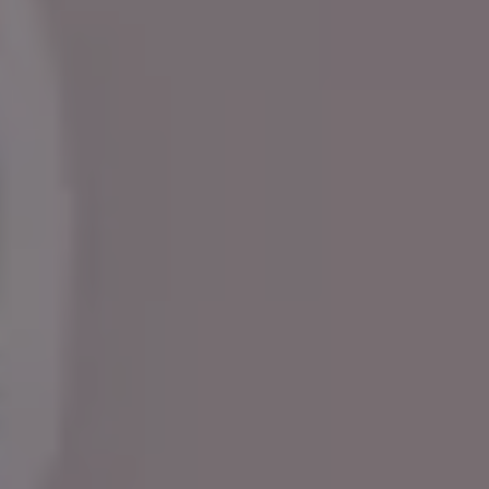
Servicio técnico para eléctricos
Asistencia y garantía
Asistencia en carretera
Garantía Volkswagen
Ventajas para profesionales
Vehículo de sustitución
Recogida y entrega del vehículo
ServicePlus
Volkswagen Long Drive
Ofertas posventa
Servicio técnico para eléctricos
Comunicados
Información sobre EA189
Reciclaje de vehículos
Retirada por seguridad de airbags Takata
Alquiler con Rent-a-Car
Accesorios Originales
Comunidad The Originals
Comunidad The Originals
Historias Originales
Concentración FurgoVolkswagen
La historia de las furgos Volkswagen
Consigue tu placa The Originals
Camper Tour