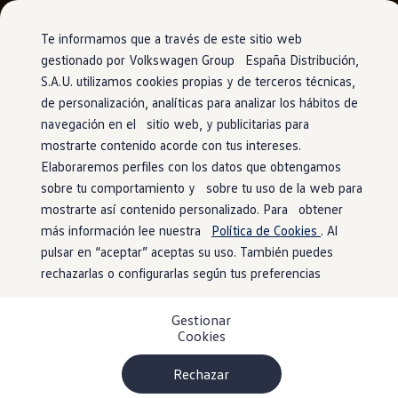
Vehículos
Modelos y configurador
Comerciales
Conoce todos los modelos
Te informamos que a través de este sitio web
Configura todos los modelos
gestionado por Volkswagen Group España Distribución,
Ver todos los modelos
S.A.U. utilizamos cookies propias y de terceros técnicas,
Ir
Ir
Ver todos los modelos
directamente
directamente
Soluciones estandarizadas
de personalización, analíticas para analizar los hábitos de
al contenido
al pie de
Campers
navegación en el sitio web, y publicitarias para
Ofertas y stock
página
mostrarte contenido acorde con tus intereses.
Ofertas para profesionales
Volkswagen nuevo en stock
Elaboraremos perfiles con los datos que obtengamos
Volkswagen de ocasión en stock
sobre tu comportamiento y sobre tu uso de la web para
Ofertas para particulares
mostrarte así contenido personalizado. Para obtener
Volkswagen nuevo en stock
Volkswagen de ocasión
más información lee nuestra
Política de Cookies
. Al
Eléctricos e híbridos
pulsar en “aceptar” aceptas su uso. También puedes
Simulador de autonomía
rechazarlas o configurarlas según tus preferencias
Simulador de carga
Simulador de ahorro
Plan Auto+
Gestionar
Ventajas para profesionales
Cookies
Ventajas para particulares
Financiación
Profesionales
Rechazar
My Leasing