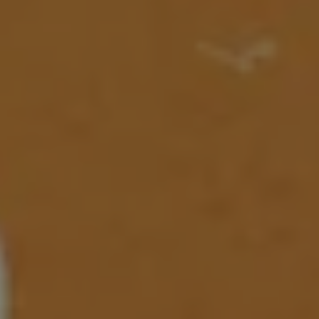
Servicio técnico para eléctricos
Asistencia y garantía
Asistencia en carretera
Garantía Volkswagen
Ventajas para profesionales
Vehículo de sustitución
Recogida y entrega del vehículo
ServicePlus
Volkswagen Long Drive
Ofertas posventa
Servicio técnico para eléctricos
Comunicados
Información sobre EA189
Reciclaje de vehículos
Retirada por seguridad de airbags Takata
Alquiler con Rent-a-Car
Accesorios Originales
Comunidad The Originals
Comunidad The Originals
Historias Originales
Concentración FurgoVolkswagen
La historia de las furgos Volkswagen
Consigue tu placa The Originals
Camper Tour