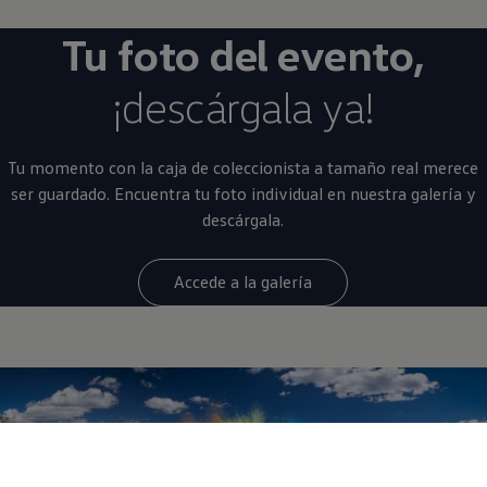
Tu foto del evento,
¡descárgala ya!
Tu momento con la caja de coleccionista a tamaño real merece
ser guardado. Encuentra tu foto individual en nuestra galería y
descárgala.
Accede a la galería