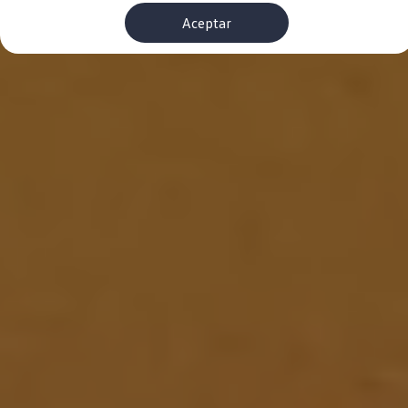
Financiación Estándar
Aceptar
Financiación para Volkswagen de ocasión
Seguros
Volkswagen 4Business
My Renting
Particulares
My Way
Financiación Estándar
Financiación para Volkswagen de ocasión
Seguros
My Renting
Conectividad
Ventajas para profesionales
Ventajas para particulares
VW Connect
Descarga de nuevas funcionalidades
Actualización de software
Car-Net
App-Connect
Clientes y posventa
Mantenimiento y reparaciones
Ventajas Servicio Oficial
Plan de mantenimiento
Baterías
Carrocería