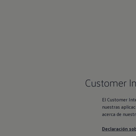
Servicio técnico para eléctricos
Asistencia y garantía
Asistencia en carretera
Garantía Volkswagen
Ventajas para profesionales
Vehículo de sustitución
Recogida y entrega del vehículo
ServicePlus
Volkswagen Long Drive
Ofertas posventa
Servicio técnico para eléctricos
Comunicados
Información sobre EA189
Reciclaje de vehículos
Customer In
Retirada por seguridad de airbags Takata
Alquiler con Rent-a-Car
Accesorios Originales
Comunidad The Originals
El Customer Int
Comunidad The Originals
nuestras aplicac
Historias Originales
Concentración FurgoVolkswagen
acerca de nuestr
La historia de las furgos Volkswagen
Consigue tu placa The Originals
Declaración so
Camper Tour