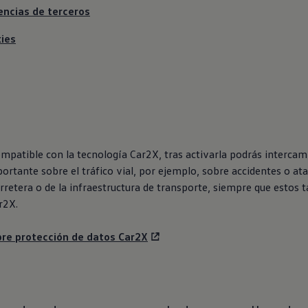
encias de terceros
kies
ompatible con la tecnología Car2X, tras activarla podrás intercam
rtante sobre el tráfico vial, por ejemplo, sobre accidentes o at
arretera o de la infraestructura de transporte, siempre que estos
r2X.
bre protección de datos Car2X