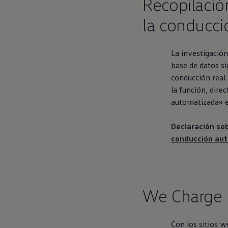
Recopilació
la conducci
La investigación
base de datos si
conducción real.
la función, dire
automatizada» en
Declaración sob
conducción au
We Charge 
Con los sitios 