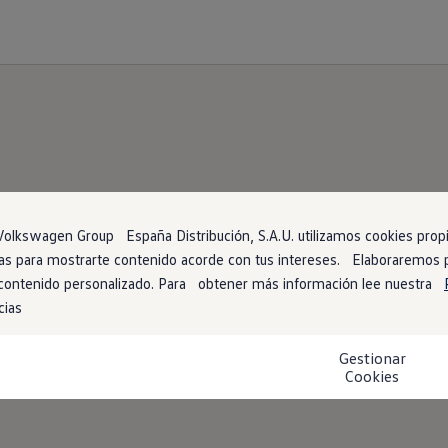
Volkswagen
AG
olkswagen Group España Distribución, S.A.U. utilizamos cookies propia
arias para mostrarte contenido acorde con tus intereses. Elaboraremos
iso legal y textos jurídi
 contenido personalizado. Para obtener más información lee nuestra
cias
Gestionar
Cookies