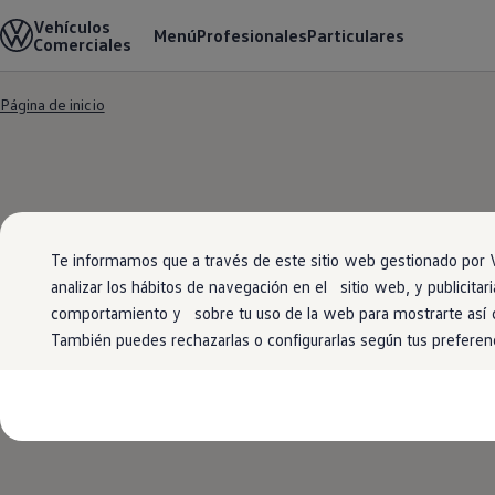
Vehículos
Modelos y configurador
Menú
Profesionales
Particulares
Comerciales
Conoce todos los modelos
Configura todos los modelos
Ver todos los modelos
Página de inicio
Ver todos los modelos
Ir
Ir
Soluciones estandarizadas
directamente
directamente
Campers
al contenido
al pie de
Ofertas y stock
página
Ofertas para profesionales
Volkswagen nuevo en stock
Volkswagen de ocasión en stock
Ofertas para particulares
Te informamos que a través de este sitio web gestionado por V
Volkswagen nuevo en stock
Volkswagen de ocasión
analizar los hábitos de navegación en el sitio web, y publicit
Av
Eléctricos e híbridos
comportamiento y sobre tu uso de la web para mostrarte así
Simulador de autonomía
También puedes rechazarlas o configurarlas según tus preferen
Simulador de carga
Simulador de ahorro
Plan Auto+
Ventajas para profesionales
Ventajas para particulares
Financiación
Profesionales
My Leasing