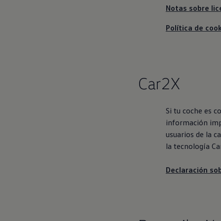
Notas sobre lic
Política de coo
Car2X
Si tu coche es c
información impo
usuarios de la c
la tecnología Ca
Declaración so