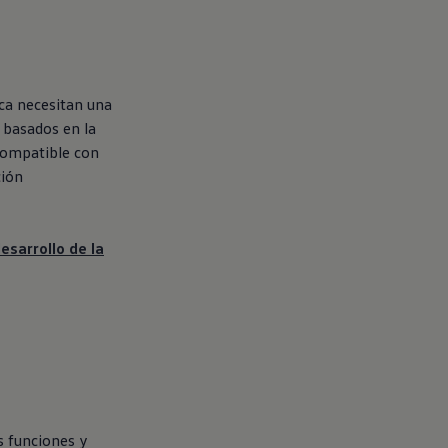
ica necesitan una
s basados en la
 compatible con
ción
esarrollo de la
s funciones y