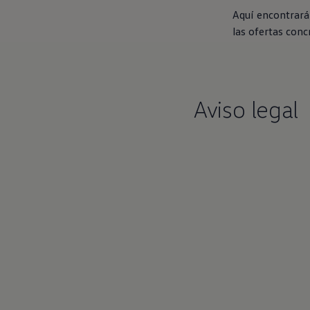
Financiación Estándar
Aquí encontrará
Financiación para Volkswagen de ocasión
Seguros
las ofertas conc
Volkswagen 4Business
My Renting
Particulares
My Way
Financiación Estándar
Aviso legal
Financiación para Volkswagen de ocasión
Seguros
My Renting
Conectividad
Ventajas para profesionales
Ventajas para particulares
VW Connect
Descarga de nuevas funcionalidades
Actualización de software
Car-Net
App-Connect
Clientes y posventa
Mantenimiento y reparaciones
Ventajas Servicio Oficial
Plan de mantenimiento
Baterías
Carrocería